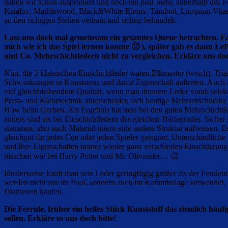
haben wir schon ausprobiert und noch ein paar mehr, außerhalb des F
Katalox, Marblewood, Black&White Ebony, Tamboti, Lingnum-Vitae
an den richtigen Stellen verbaut und richtig behandelt.
Lass uns doch mal gemeinsam ein gesamtes Queue betrachten. F
mich wie ich das Spiel lernen konnte 🙂 ), später gab es dann L
und Co. Mehrschichtledern nicht zu vergleichen. Erkläre uns doc
Nun, die 3 klassischen Einschichtleder waren Elkmaster (weich), Trian
Schwankungen in Konsistenz und damit Eigenschaft auftreten. Auch ist 
viel gleichbleibendere Qualität, wenn man dünnere Leder vorab selekti
Press- und Klebetechnik unterscheiden sich heutige Mehrschichtlede
How beim Gerben. Als Ergebnis hat man bei den guten Mehrschichtled
anders sind als bei Einschichtledern des gleichen Härtegrades. Siche
stammen, also auch Material-intern eine andere Struktur aufweisen. Es 
gleichgut für jedes Cue oder jeden Spieler geeignet. Unterschiedliche
und Ihre Eigenschaften immer wieder ganz verschieden Einschätzungen 
bisschen wie bei Harry Potter und Mr. Olivander… 😉
Idealerweise kauft man sein Leder geringfügig größer als der Ferul
werden nicht nur im Pool, sondern auch im Karambolage verwendet. 
Diametern kaufen.
Die Ferrule, früher ein helles Stück Kunststoff das ziemlich häu
sollen. Erkläre es uns doch bitte!