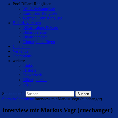
Pool Billard Ranglisten
WPA Weltrangliste
Euro-Tour Rangliste
German Tour Rangliste
Billard-Adressen
Billardsalons & Bars
Billardvereine
Billardhändler
Eintrag hinzufügen
Cuemaker
Verbände
Champions
weitere
Links
Historie
Downloads
Bildergalerien
FAQ
Suchen nach:
Startseite
Interviews
Interview mit Markus Vogt (cuechanger)
Interview mit Markus Vogt (cuechanger)