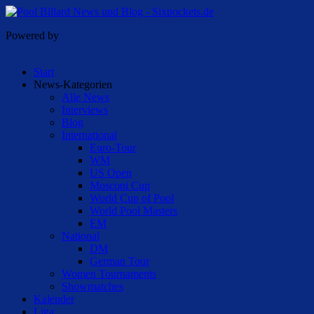
Powered by
Start
News-Kategorien
Alle News
Interviews
Blog
International
Euro-Tour
WM
US Open
Mosconi Cup
World Cup of Pool
World Pool Masters
EM
National
DM
German Tour
Women Tournaments
Showmatches
Kalender
Liga