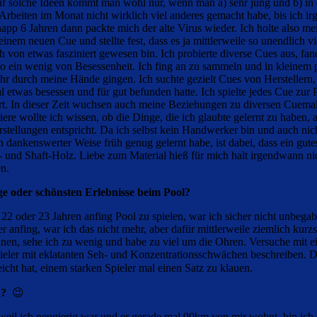
uf solche Ideen kommt man wohl nur, wenn man a) sehr jung und b) in
 Arbeiten im Monat nicht wirklich viel anderes gemacht habe, bis ich
p 6 Jahren dann packte mich der alte Virus wieder. Ich holte also mein 
inem neuen Cue und stellte fest, dass es ja mittlerweile so unendlich v
 von etwas fasziniert gewesen bin. Ich probierte diverse Cues aus, fand
so ein wenig von Besessenheit. Ich fing an zu sammeln und in kleinem
r durch meine Hände gingen. Ich suchte gezielt Cues von Herstellern,
al etwas besessen und für gut befunden hatte. Ich spielte jedes Cue zur
rt. In dieser Zeit wuchsen auch meine Beziehungen zu diversen Cuema
 wollte ich wissen, ob die Dinge, die ich glaubte gelernt zu haben, au
tellungen entspricht. Da ich selbst kein Handwerker bin und auch nich
 dankenswerter Weise früh genug gelernt habe, ist dabei, dass ein gute
- und Shaft-Holz. Liebe zum Material hieß für mich halt irgendwann ni
n.
ge oder schönsten Erlebnisse beim Pool?
2 oder 23 Jahren anfing Pool zu spielen, war ich sicher nicht unbegabt 
er anfing, war ich das nicht mehr, aber dafür mittlerweile ziemlich ku
n, sehe ich zu wenig und habe zu viel um die Ohren. Versuche mit eine
Spieler mit eklatanten Seh- und Konzentrationsschwächen beschreiben. D
ht hat, einem starken Spieler mal einen Satz zu klauen.
n?
😉
eil ich neugierig war und er gerade mal 90km von mir wohnt, bin ich 