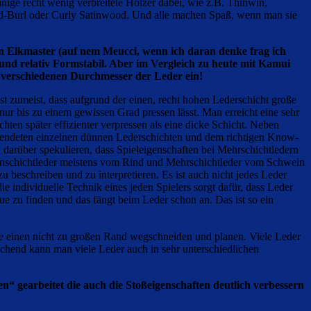
nige recht wenig verbreitete Hölzer dabei, wie z.B. Thinwin,
Burl oder Curly Satinwood. Und alle machen Spaß, wenn man sie
n Elkmaster (auf nem Meucci, wenn ich daran denke frag ich
 und relativ Formstabil. Aber im Vergleich zu heute mit Kamui
ie verschiedenen Durchmesser der Leder ein!
ist zumeist, dass aufgrund der einen, recht hohen Lederschicht große
nur bis zu einem gewissen Grad pressen lässt. Man erreicht eine sehr
hten später effizienter verpressen als eine dicke Schicht. Neben
erwendeten einzelnen dünnen Lederschichten und dem richtigen Know-
darüber spekulieren, dass Spieleigenschaften bei Mehrschichtledern
ss Einschichtleder meistens vom Rind und Mehrschichtleder vom Schwein
u beschreiben und zu interpretieren. Es ist auch nicht jedes Leder
e individuelle Technik eines jeden Spielers sorgt dafür, dass Leder
ue zu finden und das fängt beim Leder schon an. Das ist so ein
de einen nicht zu großen Rand wegschneiden und planen. Viele Leder
hend kann man viele Leder auch in sehr unterschiedlichen
en“ gearbeitet die auch die Stoßeigenschaften deutlich verbessern