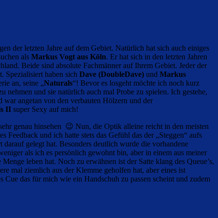
gen der letzten Jahre auf dem Gebiet. Natürlich hat sich auch einiges
suchen als
Markus Vogt aus Köln
. Er hat sich in den letzten Jahren
chland. Beide sind absolute Fachmänner auf Ihrem Gebiet. Jeder der
. Spezialisiert haben sich
Dave (DoubleDave)
und
Markus
rie an, seine „
Naturals
“! Bevor es losgeht möchte ich noch kurz
u nehmen und sie natürlich auch mal Probe zu spielen. Ich gestehe,
und war angetan von den verbauten Hölzern und der
s II
super Sexy auf mich!
sehr genau hinsehen 😉 Nun, die Optik alleine reicht in den meisten
hes Feedback und ich hatte stets das Gefühl das der „Steggen“ aufs
t darauf gelegt hat. Besonders deutlich wurde die vorhandene
weniger als ich es persönlich gewohnt bin, aber in einem aus meiner
e Menge leben hat. Noch zu erwähnen ist der Satte klang des Queue’s,
re mal ziemlich aus der Klemme geholfen hat, aber eines ist
es Cue das für mich wie ein Handschuh zu passen scheint und zudem