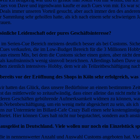
Cues von Dave und irgendwann kaufte er auch Cues von mir. Es war sch
Deals immer unseren Vorteil gesucht, aber auch immer den des anderen 
Sammlung sehr geholfen hatte, als ich nach einem sehr schwierigen Ja
trauen.
önliche Leidenschaft oder pures Geschäftsinteresse?
d im Serien-Cue Bereich meistens deutlich besser als bei Customs. S
ir Cues verkaufen, die im Low-Budget Bereich für die 3 Millionen Hobb
s einem Mix, bei dem die Customs sicher einen guten, aber nicht den 
. als kaufmännisch wenig sinnvoll bezeichnen. Allerdings haben Dave un
eben ziemlich intensives- Hobby, dem wir als Teilzeitbeschäftigung nac
bereits vor der Eröffnung des Shops in Köln sehr erfolgreich, wa
ir hatten das Glück, dass unsere Bedürfnisse an einem bestimmten Zei
st das mittlerweile so zeitaufwändig, dass einer alleine das nicht mehr
nderen Geschäften gebührende Aufmerksamkeit widmen zu können, war abe
lzeit-Nebenbeschäftigung, um ein wenig mehr abgesichert zu sein, als i
uns zur Untermiete im Billard-Cafe Crazy Ball einen sehr kostengünsti
tet. Hier können Cues halt nicht nur begutachtet, sondern auch anstä
sgelöst in Deutschland. Viele wollen nur noch ein Einzelstück sp
 die in nennenswerter Anzahl und Auswahl Customs angeboten hat. Viele