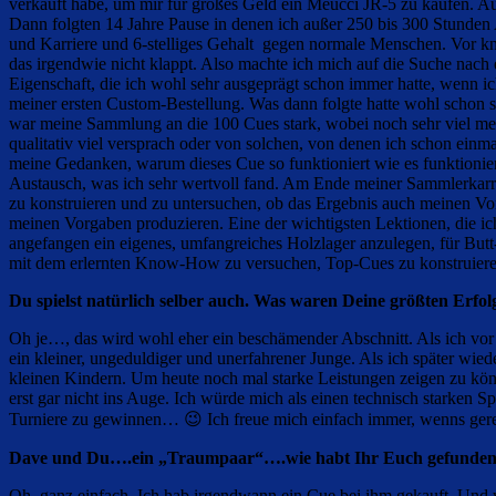
verkauft habe, um mir für großes Geld ein Meucci JR-5 zu kaufen. A
Dann folgten 14 Jahre Pause in denen ich außer 250 bis 300 Stunden
und Karriere und 6-stelliges Gehalt gegen normale Menschen. Vor knap
das irgendwie nicht klappt. Also machte ich mich auf die Suche nach e
Eigenschaft, die ich wohl sehr ausgeprägt schon immer hatte, wenn ich
meiner ersten Custom-Bestellung. Was dann folgte hatte wohl schon 
war meine Sammlung an die 100 Cues stark, wobei noch sehr viel meh
qualitativ viel versprach oder von solchen, von denen ich schon einm
meine Gedanken, warum dieses Cue so funktioniert wie es funktionie
Austausch, was ich sehr wertvoll fand. Am Ende meiner Sammlerkarriere
zu konstruieren und zu untersuchen, ob das Ergebnis auch meinen Vors
meinen Vorgaben produzieren. Eine der wichtigsten Lektionen, die ich
angefangen ein eigenes, umfangreiches Holzlager anzulegen, für Butt
mit dem erlernten Know-How zu versuchen, Top-Cues zu konstruiere
Du spielst natürlich selber auch. Was waren Deine größten Erfol
Oh je…, das wird wohl eher ein beschämender Abschnitt. Als ich vor 2
ein kleiner, ungeduldiger und unerfahrener Junge. Als ich später wied
kleinen Kindern. Um heute noch mal starke Leistungen zeigen zu könne
erst gar nicht ins Auge. Ich würde mich als einen technisch starken 
Turniere zu gewinnen… 😉 Ich freue mich einfach immer, wenns gereic
Dave und Du….ein „Traumpaar“….wie habt Ihr Euch gefunde
Oh, ganz einfach. Ich hab irgendwann ein Cue bei ihm gekauft. Und w