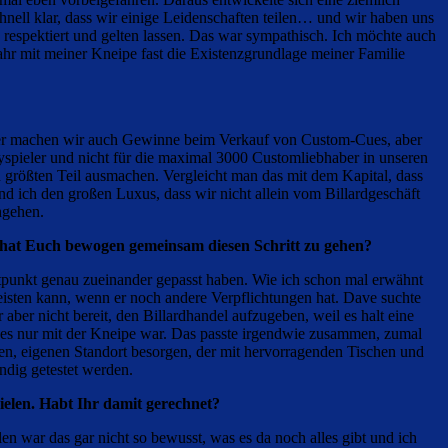
nell klar, dass wir einige Leidenschaften teilen… und wir haben uns
respektiert und gelten lassen. Das war sympathisch. Ich möchte auch
hr mit meiner Kneipe fast die Existenzgrundlage meiner Familie
icher machen wir auch Gewinne beim Verkauf von Custom-Cues, aber
yspieler und nicht für die maximal 3000 Customliebhaber in unseren
größten Teil ausmachen. Vergleicht man das mit dem Kapital, dass
d ich den großen Luxus, dass wir nicht allein vom Billardgeschäft
hgehen.
s hat Euch bewogen gemeinsam diesen Schritt zu gehen?
tpunkt genau zueinander gepasst haben. Wie ich schon mal erwähnt
 leisten kann, wenn er noch andere Verpflichtungen hat. Dave suchte
r nicht bereit, den Billardhandel aufzugeben, weil es halt eine
ch es nur mit der Kneipe war. Das passte irgendwie zusammen, zumal
gen, eigenen Standort besorgen, der mit hervorragenden Tischen und
ndig getestet werden.
ielen. Habt Ihr damit gerechnet?
n war das gar nicht so bewusst, was es da noch alles gibt und ich