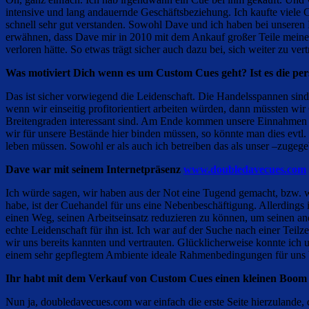
intensive und lang andauernde Geschäftsbeziehung. Ich kaufte viele 
schnell sehr gut verstanden. Sowohl Dave und ich haben bei unseren 
erwähnen, dass Dave mir in 2010 mit dem Ankauf großer Teile meiner 
verloren hätte. So etwas trägt sicher auch dazu bei, sich weiter zu ver
Was motiviert Dich wenn es um Custom Cues geht? Ist es die pers
Das ist sicher vorwiegend die Leidenschaft. Die Handelsspannen sin
wenn wir einseitig profitorientiert arbeiten würden, dann müssten w
Breitengraden interessant sind. Am Ende kommen unsere Einnahmen au
wir für unsere Bestände hier binden müssen, so könnte man dies evtl
leben müssen. Sowohl er als auch ich betreiben das als unser –zugeg
Dave war mit seinem Internetpräsenz
www.doubledavecues.com
Ich würde sagen, wir haben aus der Not eine Tugend gemacht, bzw. w
habe, ist der Cuehandel für uns eine Nebenbeschäftigung. Allerdings i
einen Weg, seinen Arbeitseinsatz reduzieren zu können, um seinen a
echte Leidenschaft für ihn ist. Ich war auf der Suche nach einer Tei
wir uns bereits kannten und vertrauten. Glücklicherweise konnte ich 
einem sehr gepflegtem Ambiente ideale Rahmenbedingungen für uns bie
Ihr habt mit dem Verkauf von Custom Cues einen kleinen Boom au
Nun ja, doubledavecues.com war einfach die erste Seite hierzulande,