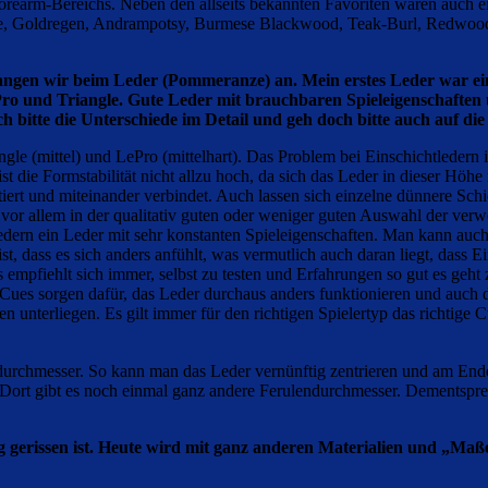
orearm-Bereichs. Neben den allseits bekannten Favoriten waren auch ei
, Goldregen, Andrampotsy, Burmese Blackwood, Teak-Burl, Redwood-
angen wir beim Leder (Pommeranze) an. Mein erstes Leder war ei
ePro und Triangle. Gute Leder mit brauchbaren Spieleigenschaften
h bitte die Unterschiede im Detail und geh doch bitte auch auf d
gle (mittel) und LePro (mittelhart). Das Problem bei Einschichtledern 
die Formstabilität nicht allzu hoch, da sich das Leder in dieser Höhe 
ert und miteinander verbindet. Auch lassen sich einzelne dünnere Schic
r vor allem in der qualitativ guten oder weniger guten Auswahl der v
ern ein Leder mit sehr konstanten Spieleigenschaften. Man kann auch 
r ist, dass es sich anders anfühlt, was vermutlich auch daran liegt, da
empfiehlt sich immer, selbst zu testen und Erfahrungen so gut es geht z
 Cues sorgen dafür, das Leder durchaus anders funktionieren und auch di
unterliegen. Es gilt immer für den richtigen Spielertyp das richtige C
endurchmesser. So kann man das Leder vernünftig zentrieren und am En
Dort gibt es noch einmal ganz andere Ferulendurchmesser. Dementsprec
fig gerissen ist. Heute wird mit ganz anderen Materialien und „Maß