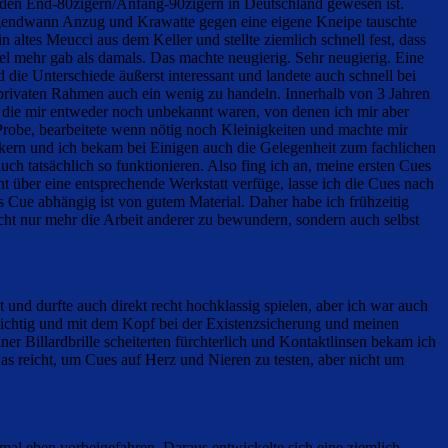
 den End-80zigern/Anfang-90zigern in Deutschland gewesen ist.
 irgendwann Anzug und Krawatte gegen eine eigene Kneipe tauschte
altes Meucci aus dem Keller und stellte ziemlich schnell fest, dass
iel mehr gab als damals. Das machte neugierig. Sehr neugierig. Eine
 die Unterschiede äußerst interessant und landete auch schnell bei
 privaten Rahmen auch ein wenig zu handeln. Innerhalb von 3 Jahren
 die mir entweder noch unbekannt waren, von denen ich mir aber
 Probe, bearbeitete wenn nötig noch Kleinigkeiten und machte mir
kern und ich bekam bei Einigen auch die Gelegenheit zum fachlichen
ch tatsächlich so funktionieren. Also fing ich an, meine ersten Cues
t über eine entsprechende Werkstatt verfüge, lasse ich die Cues nach
s Cue abhängig ist von gutem Material. Daher habe ich frühzeitig
cht nur mehr die Arbeit anderer zu bewundern, sondern auch selbst
und durfte auch direkt recht hochklassig spielen, aber ich war auch
rzsichtig und mit dem Kopf bei der Existenzsicherung und meinen
r Billardbrille scheiterten fürchterlich und Kontaktlinsen bekam ich
as reicht, um Cues auf Herz und Nieren zu testen, aber nicht um
mal eben vorbeigefahren. Daraus entwickelte sich eine ziemlich