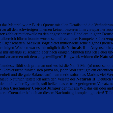
st das Material wie z.B. das Queue mit allen Details und die Veränderun
r zu all den schwierigen Themen keinen besseren Interviewpartner aus
oer
zählt er mittlerweile zu den angesehensten Händlern in ganz Deuts
rialbereich führen konnte wurde schnell von Ihrer Kompetenz überzeugt
e Eigenschaften.
Markus Vogt
bietet mittlerweile seine eigene Queuese
r einigen Wochen war es mir möglich die
Naturals II
in Augenschein z
r mir anfangs zu schlicht, aber nach einigen Minuten fing ich Feuer 
en und zusammen mit dem „eigenwilligen“ Ringwork wirkten die
Natural
iffbandes…fühlt sich prima an und wo ist die Naht? Man(n) muss schon 
n Gehversuche fühlten sich prima an, jeder Stoß erzeugte ein ordentlic
nheit und die gute Balance auf, man merkt sofort das Markus viel Wer
hießt. Natürlich testete ich auch den Versatz des
Naturals II
. Deutlich 
dennoch voller Dynamik, soll heißen das es trotz geringerem Versatz n
ts den
Cuechanger Concept Jumper
der mir am WE das ein oder ande
rte Cuemaker hab ich an diesem Nachmittag komplett ignoriert! Toll