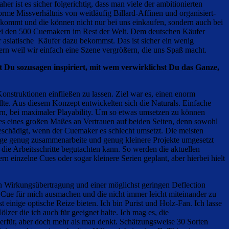
r ist es sicher folgerichtig, dass man viele der ambitionierten
norme Missverhältnis von weitläufig Billard-Affinen und organisiert-
e kommt und die können nicht nur bei uns einkaufen, sondern auch bei
bei den 500 Cuemakern im Rest der Welt. Dem deutschen Käufer
r asiatische Käufer dazu bekommst. Das ist sicher ein wenig
ern weil wir einfach eine Szene vergrößern, die uns Spaß macht.
 Du sozusagen inspiriert, mit wem verwirklichst Du das Ganze,
Konstruktionen einfließen zu lassen. Ziel war es, einen enorm
llte. Aus diesem Konzept entwickelten sich die Naturals. Einfache
rn, bei maximaler Playability. Um so etwas umsetzen zu können
 es eines großen Maßes an Vertrauen auf beiden Seiten, denn sowohl
schädigt, wenn der Cuemaker es schlecht umsetzt. Die meisten
ange genug zusammenarbeite und genug kleinere Projekte umgesetzt
 die Arbeitsschritte begutachten kann. So werden die aktuellen
einzelne Cues oder sogar kleinere Serien geplant, aber hierbei hielt
ten Wirkungsübertragung und einer möglichst geringen Deflection
 Cue für mich ausmachen und die nicht immer leicht miteinander zu
 einige optische Reize bieten. Ich bin Purist und Holz-Fan. Ich lasse
lzer die ich auch für geeignet halte. Ich mag es, die
ierfür, aber doch mehr als man denkt. Schätzungsweise 30 Sorten