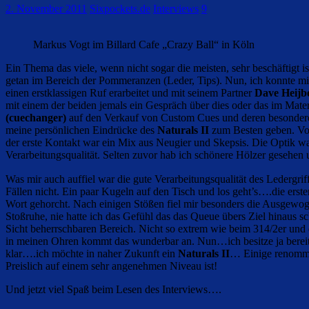
2. November 2011
Sixpockets.de
Interviews
9
Markus Vogt im Billard Cafe „Crazy Ball“ in Köln
Ein Thema das viele, wenn nicht sogar die meisten, sehr beschäftigt i
getan im Bereich der Pommeranzen (Leder, Tips). Nun, ich konnte mi
einen erstklassigen Ruf erarbeitet und mit seinem Partner
Dave Heijb
mit einem der beiden jemals ein Gespräch über dies oder das im Mate
(cuechanger)
auf den Verkauf von Custom Cues und deren besonder
meine persönlichen Eindrücke des
Naturals II
zum Besten geben. Vo
der erste Kontakt war ein Mix aus Neugier und Skepsis. Die Optik wa
Verarbeitungsqualität. Selten zuvor hab ich schönere Hölzer geseh
Was mir auch auffiel war die gute Verarbeitungsqualität des Ledergr
Fällen nicht. Ein paar Kugeln auf den Tisch und los geht’s….die erste
Wort gehorcht. Nach einigen Stößen fiel mir besonders die Ausgewoge
Stoßruhe, nie hatte ich das Gefühl das das Queue übers Ziel hinaus sc
Sicht beherrschbaren Bereich. Nicht so extrem wie beim 314/2er und 
in meinen Ohren kommt das wunderbar an. Nun…ich besitze ja berei
klar….ich möchte in naher Zukunft ein
Naturals II
… Einige renommie
Preislich auf einem sehr angenehmen Niveau ist!
Und jetzt viel Spaß beim Lesen des Interviews….