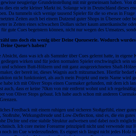
 gewisse neugierige Grundeinstellung mit mir gemeinsam haben. Von dahe
ss dies ein sehr kleiner Markt ist. Solange wir in Deutschland dieses e
iben. Da tummeln sich wenige tausend Spieler für die so etwas in Frag
netzten Zeiten auch bei einem Dutzend guter Shops in Übersee oder 
ieter in Zeiten eines schwachen Dollars sicher kaum amerikanische ode
r für gute Cues begeistern können, nicht nur wegen des Umsatzes, sond
rzähl uns doch ein wenig über Deine Queueserie. Wodurch wurdest
n Deine Queue’s haben?
ie Absicht, dass was ich als Sammler über Cues gelernt hatte, in eigene 
em gediegen wirken und für jeden normalen Spieler erschwinglich sein so
n und schönen Butt-Hölzern und mit ganz ausgezeichneten Shaft-Hölze
aker, der bereit ist, dieses Wagnis auch mitzumachen. Hierfür bedarf
on nicht funktioniert, als auch mein Projekt und mein Name wird ge
se habe ich mit Oliver Stops einen Cuemaker gefunden, mit dem ich l
 ist auch, dass er keine 70km von mir entfernt wohnt und ich regelmäßig
 von Oliver Stops gebaut. Ich habe auch schon mit anderen Cuemakern 
 Grenzen.
utliches Feedback mit einem ruhigen und sicheren Stoßgefühl, einer gu
, Stoßruhe, Wirkungsfreude und Low-Deflection, sind es, die ein gutes
he Dichte und eine stabile Struktur aufweisen und dabei noch möglichst
echnisch. Ich core meine Forearme prinzipiell nicht und verwende nur Hö
h noch im Cue wiederzufinden. Es eignet sich längst nicht jedes Holz h