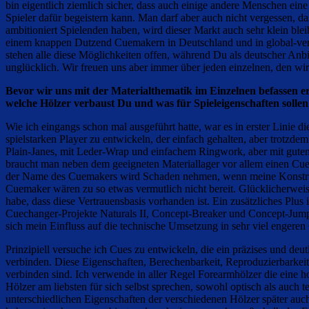
bin eigentlich ziemlich sicher, dass auch einige andere Menschen eine
Spieler dafür begeistern kann. Man darf aber auch nicht vergessen, da
ambitioniert Spielenden haben, wird dieser Markt auch sehr klein ble
einem knappen Dutzend Cuemakern in Deutschland und in global-ver
stehen alle diese Möglichkeiten offen, während Du als deutscher Anb
unglücklich. Wir freuen uns aber immer über jeden einzelnen, den wi
Bevor wir uns mit der Materialthematik im Einzelnen befassen e
welche Hölzer verbaust Du und was für Spieleigenschaften solle
Wie ich eingangs schon mal ausgeführt hatte, war es in erster Linie d
spielstarken Player zu entwickeln, der einfach gehalten, aber trotzd
Plain-Janes, mit Leder-Wrap und einfachem Ringwork, aber mit gute
braucht man neben dem geeigneten Materiallager vor allem einen Cuem
der Name des Cuemakers wird Schaden nehmen, wenn meine Konstrukti
Cuemaker wären zu so etwas vermutlich nicht bereit. Glücklicherwei
habe, dass diese Vertrauensbasis vorhanden ist. Ein zusätzliches Plus
Cuechanger-Projekte Naturals II, Concept-Breaker und Concept-Jumper
sich mein Einfluss auf die technische Umsetzung in sehr viel engeren
Prinzipiell versuche ich Cues zu entwickeln, die ein präzises und de
verbinden. Diese Eigenschaften, Berechenbarkeit, Reproduzierbarkeit
verbinden sind. Ich verwende in aller Regel Forearmhölzer die eine ho
Hölzer am liebsten für sich selbst sprechen, sowohl optisch als auch t
unterschiedlichen Eigenschaften der verschiedenen Hölzer später auc