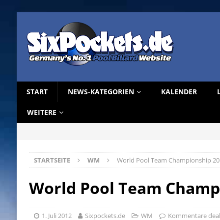
START
NEWS-KATEGORIEN
KALENDER
WEITERE
STARTSEITE
WM
World Pool Team Championship 20
World Pool Team Champ
1. Juli 2012
Sixpockets.de
WM
Kommentare deakt