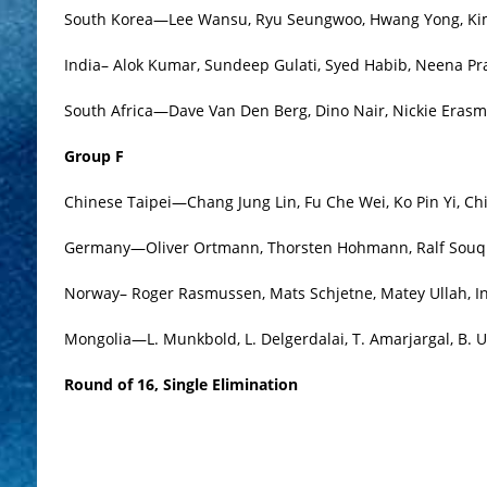
South Korea—Lee Wansu, Ryu Seungwoo, Hwang Yong, Ki
India– Alok Kumar, Sundeep Gulati, Syed Habib, Neena P
South Africa—Dave Van Den Berg, Dino Nair, Nickie Eras
Group F
Chinese Taipei—Chang Jung Lin, Fu Che Wei, Ko Pin Yi, C
Germany—Oliver Ortmann, Thorsten Hohmann, Ralf Souqu
Norway– Roger Rasmussen, Mats Schjetne, Matey Ullah, In
Mongolia—L. Munkbold, L. Delgerdalai, T. Amarjargal, B. 
Round of 16, Single Elimination