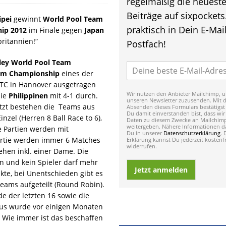
regelmäßig die neuest
Beiträge auf sixpockets
ipei
gewinnt
World Pool Team
praktisch in Dein E-Mail
ip 2012
im Finale gegen
Japan
ritannien!“
Postfach!
ley World Pool Team
am Championship
eines der
WTC in Hannover ausgetragen
Wir nutzen den Anbieter Mailchimp, u
die
Philippinen
mit 4-1 durch.
unseren Newsletter zuzusenden. Mit 
etzt bestehen die Teams aus
Absenden dieses Formulars bestätigst
Du damit einverstanden bist, dass wir
zel (Herren 8 Ball Race to 6),
Daten zu diesem Zwecke an Mailchim
weitergeben. Nähere Informationen da
le Partien werden mit
Du in unserer
Datenschutzerklärung
. 
artie werden immer 6 Matches
Erklärung kannst Du jederzeit kostenfr
widerrufen.
ehen inkl. einer Dame. Die
n und kein Spieler darf mehr
Jetzt anmelden
te, bei Unentschieden gibt es
eams aufgeteilt (Round Robin).
 der letzten 16 sowie die
us wurde vor einigen Monaten
 Wie immer ist das beschaffen