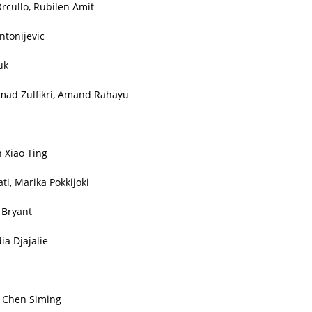
rcullo, Rubilen Amit
ntonijevic
uk
mad Zulfikri, Amand Rahayu
n Xiao Ting
i, Marika Pokkijoki
 Bryant
a Djajalie
, Chen Siming