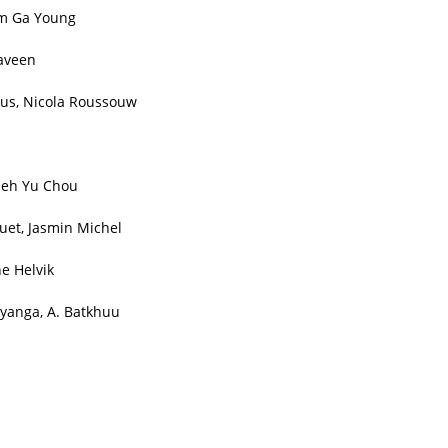
m Ga Young
raveen
mus, Nicola Roussouw
hieh Yu Chou
et, Jasmin Michel
e Helvik
Uyanga, A. Batkhuu