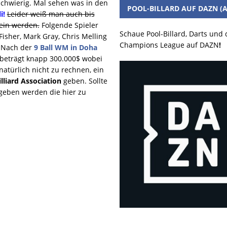
schwierig. Mal sehen was in den
POOL-BILLARD AUF DAZN (A
i!
Leider weiß man auch bis
sein werden.
Folgende Spieler
Schaue Pool-Billard, Darts und
Fisher, Mark Gray, Chris Melling
Champions League auf DAZN
!
! Nach der
9 Ball WM in Doha
d beträgt knapp 300.000$ wobei
atürlich nicht zu rechnen, ein
lliard Association
geben. Sollte
geben werden die hier zu