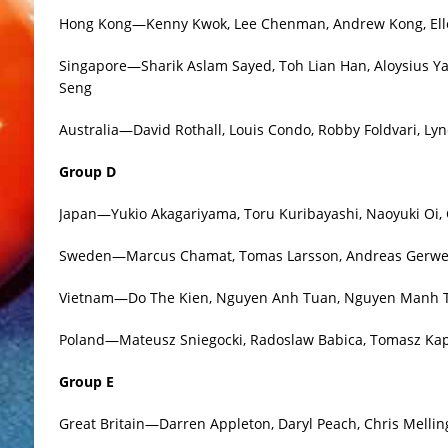
Hong Kong—Kenny Kwok, Lee Chenman, Andrew Kong, Ell
Singapore—Sharik Aslam Sayed, Toh Lian Han, Aloysius Y
Seng
Australia—David Rothall, Louis Condo, Robby Foldvari, Lyn
Group D
Japan—Yukio Akagariyama, Toru Kuribayashi, Naoyuki Oi,
Sweden—Marcus Chamat, Tomas Larsson, Andreas Gerwen
Vietnam—Do The Kien, Nguyen Anh Tuan, Nguyen Manh T
Poland—Mateusz Sniegocki, Radoslaw Babica, Tomasz Kap
Group E
Great Britain—Darren Appleton, Daryl Peach, Chris Melling