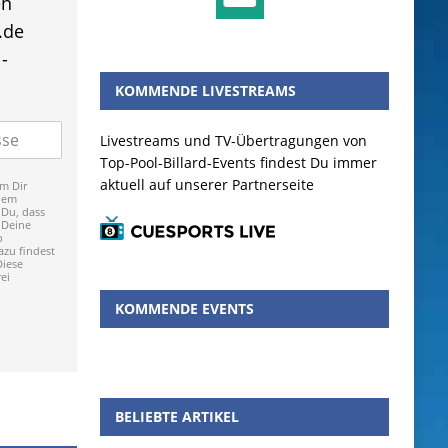
en
.de
-
KOMMENDE LIVESTREAMS
Livestreams und TV-Übertragungen von
Top-Pool-Billard-Events findest Du immer
aktuell auf unserer Partnerseite
m Dir
dem
 Du, dass
 Deine
p
zu findest
Diese
ei
KOMMENDE EVENTS
BELIEBTE ARTIKEL