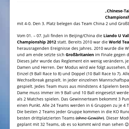
„
Chinese-Ta
Championsh
mit 4-0. Den 3. Platz belegen das Team China 2 und Großb
Vom 01. – 07. Juli finden in Beijing/China die
Liando U Val
Championship 2012
statt. Bereits 2010 war die
World Te
herausragenden Ereignisse des Jahres. 2010 wurde die 
und am ende setzte sich
Großbritanien
im Finale gegen 
Dieses Jahr wurde das Reglement ein wenig verändern, j
Damen und Herren. Der Modus wird wie folgt aussehen, Ein
Einzel (9 Ball Race to 8) und Doppel (10 Ball Race to 7). Al
Wechselbreak gespielt. In jeder einzelnen Mannschaftsp
gespielt. Jedes Team muss aus mindstens 4 Spielern best
Dame muss immer im 9 Ball und 10 Ball eingesetzt werde
als 2 Matches spielen. Das Gewinnerteam bekommt 3 Punk
einen Punkt. Alle 24 Teams werden in 6 Gruppen zu je 4 T
Die besten 2 Teams jeder Gruppe kommen in die KO Runde
besten drittplatzierten Teams
(ohne Gewähr)
. Dieser Mod
geplant mit 32 Teams, ob es so kommt wird man sehen 😉