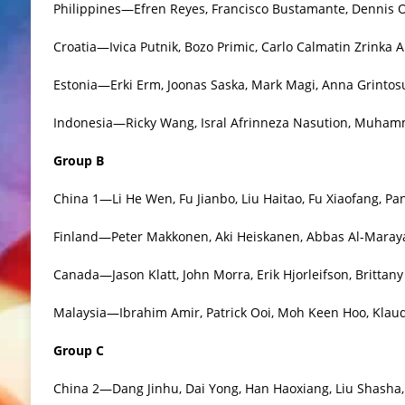
Philippines—Efren Reyes, Francisco Bustamante, Dennis O
Croatia—Ivica Putnik, Bozo Primic, Carlo Calmatin Zrinka A
Estonia—Erki Erm, Joonas Saska, Mark Magi, Anna Grintos
Indonesia—Ricky Wang, Isral Afrinneza Nasution, Muham
Group B
China 1—Li He Wen, Fu Jianbo, Liu Haitao, Fu Xiaofang, Pa
Finland—Peter Makkonen, Aki Heiskanen, Abbas Al-Marayat
Canada—Jason Klatt, John Morra, Erik Hjorleifson, Brittany
Malaysia—Ibrahim Amir, Patrick Ooi, Moh Keen Hoo, Klaudi
Group C
China 2—Dang Jinhu, Dai Yong, Han Haoxiang, Liu Shasha