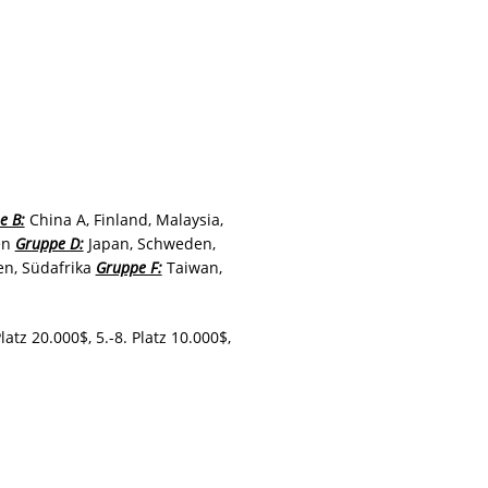
e B:
China A, Finland, Malaysia,
en
Gruppe D:
Japan, Schweden,
en, Südafrika
Gruppe F:
Taiwan,
Platz 20.000$, 5.-8. Platz 10.000$,