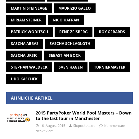
MARTIN STEINLAGE
MAURIZIO GALLO
MIRIAM STEINER
NICO HAFRAN
PATRICK WODITSCH
RENE ZEISBERG
ROY GERARDS
SASCHA ABBAS
SASCHA SCHLAGLOTH
SASCHA URSIC
SEBASTIAN BOCK
STEPHAN WALDECK
SVEN HAGEN
TURNIERMASTER
UDO KASCHEK
ÄHNLICHE ARTIKEL
2015 PartyPoker World Pool Masters – Down
to the last four in Manchester
16. August 2015
Sixpockets.de
Kommentare
deaktiviert