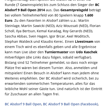
Runde (7 Gewinnspiele) bis zum Schluss den Sieger der
BC
Alsdorf 9 Ball Open 2014
aus. Das
Gesamtpreisgeld
beträgt
bei vollem Teilnehmerfeld von 80 Spielern knapp
1.600
Euro
. Zu den Favoriten in Alsdorf zählen u.a.: Martin
Steinlage, Martin Sawicki (NED), Aziz Moussati (NED), Florian
Scholl, Ilya Bertsun, Kemal Karadag, Roy Gerards (NED),
Sascha Abbas, Sven Hagen, Igor Brcar, Axel Woditsch,
Stephan Waldeck und Klaudio Kerec. Einen
Livestream
von
einem Tisch wird es ebenfalls geben und alle Ergebnisse
kann man Live über den
Turniermaster
von
Udo Kaschek
mitverfolgen (die Links dazu folgen, sobald verfügbar).
Bislang sind 52 Teilnehmer gemeldet, so dass noch einige
Plätze frei wären bei diesem Turnier. Also, anmelden und
mitspielen! Einen Besuch in Alsdorf kann man jedem ohne
Weiteres empfehlen. Der BC Alsdorf wird sicherlich, bei zu
erwartenden sommerlichen Temperaturen, alles für das
leibliche Wohl seiner Gäste tun. Und natürlich ist der Eintritt
für Zuschauer an allen Tagen frei.
BC Alsdorf 9 Ball Open
,
BC Alsdorf 9 Ball Open (Facebook)
,