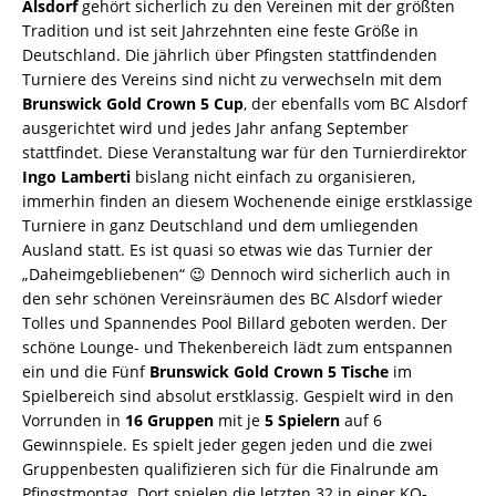
Alsdorf
gehört sicherlich zu den Vereinen mit der größten
Tradition und ist seit Jahrzehnten eine feste Größe in
Deutschland. Die jährlich über Pfingsten stattfindenden
Turniere des Vereins sind nicht zu verwechseln mit dem
Brunswick Gold Crown 5 Cup
, der ebenfalls vom BC Alsdorf
ausgerichtet wird und jedes Jahr anfang September
stattfindet. Diese Veranstaltung war für den Turnierdirektor
Ingo Lamberti
bislang nicht einfach zu organisieren,
immerhin finden an diesem Wochenende einige erstklassige
Turniere in ganz Deutschland und dem umliegenden
Ausland statt. Es ist quasi so etwas wie das Turnier der
„Daheimgebliebenen“ 😉 Dennoch wird sicherlich auch in
den sehr schönen Vereinsräumen des BC Alsdorf wieder
Tolles und Spannendes Pool Billard geboten werden. Der
schöne Lounge- und Thekenbereich lädt zum entspannen
ein und die Fünf
Brunswick Gold Crown 5 Tische
im
Spielbereich sind absolut erstklassig. Gespielt wird in den
Vorrunden in
16 Gruppen
mit je
5 Spielern
auf 6
Gewinnspiele. Es spielt jeder gegen jeden und die zwei
Gruppenbesten qualifizieren sich für die Finalrunde am
Pfingstmontag. Dort spielen die letzten 32 in einer KO-