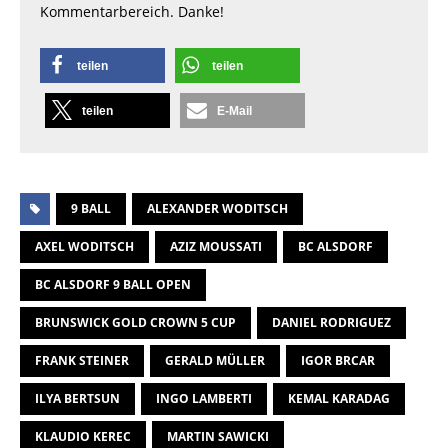
Kommentarbereich. Danke!
teilen
teilen
teilen
E-Mail
9 BALL
ALEXANDER WODITSCH
AXEL WODITSCH
AZIZ MOUSSATI
BC ALSDORF
BC ALSDORF 9 BALL OPEN
BRUNSWICK GOLD CROWN 5 CUP
DANIEL RODRIGUEZ
FRANK STEINER
GERALD MÜLLER
IGOR BRCAR
ILYA BERTSUN
INGO LAMBERTI
KEMAL KARADAG
KLAUDIO KEREC
MARTIN SAWICKI