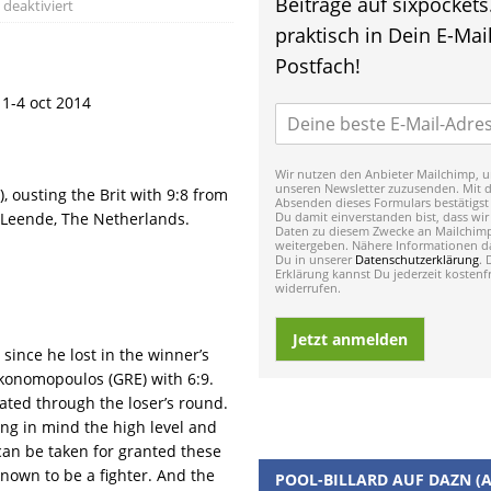
Beiträge auf sixpockets
deaktiviert
praktisch in Dein E-Mail
Postfach!
1-4 oct 2014
Wir nutzen den Anbieter Mailchimp, u
unseren Newsletter zuzusenden. Mit 
, ousting the Brit with 9:8 from
Absenden dieses Formulars bestätigst
 Leende, The Netherlands.
Du damit einverstanden bist, dass wir
Daten zu diesem Zwecke an Mailchim
weitergeben. Nähere Informationen da
Du in unserer
Datenschutzerklärung
. 
Erklärung kannst Du jederzeit kostenfr
widerrufen.
Jetzt anmelden
 since he lost in the winner’s
Ekonomopoulos (GRE) with 6:9.
ted through the loser’s round.
ing in mind the high level and
can be taken for granted these
known to be a fighter. And the
POOL-BILLARD AUF DAZN (A