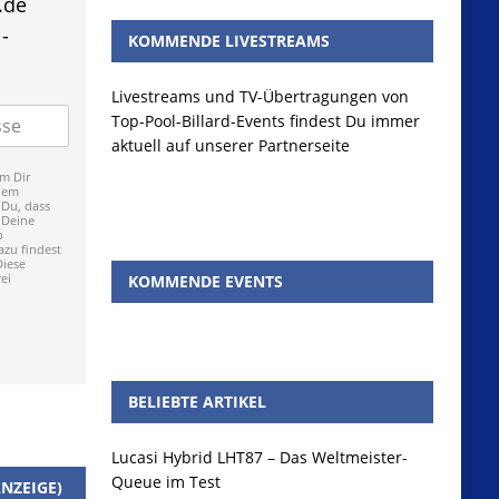
.de
-
KOMMENDE LIVESTREAMS
Livestreams und TV-Übertragungen von
Top-Pool-Billard-Events findest Du immer
aktuell auf unserer Partnerseite
m Dir
dem
 Du, dass
 Deine
p
zu findest
Diese
ei
KOMMENDE EVENTS
BELIEBTE ARTIKEL
Lucasi Hybrid LHT87 – Das Weltmeister-
Queue im Test
NZEIGE)