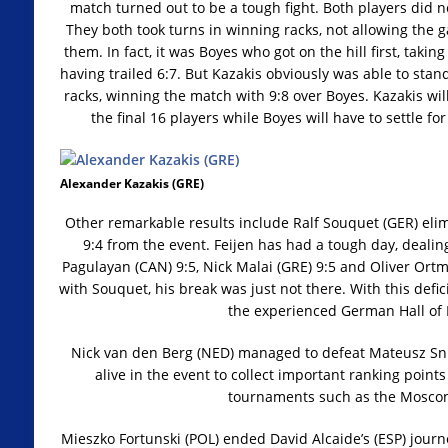
match turned out to be a tough fight. Both players did n
They both took turns in winning racks, not allowing the g
them. In fact, it was Boyes who got on the hill first, takin
having trailed 6:7. But Kazakis obviously was able to sta
racks, winning the match with 9:8 over Boyes. Kazakis wil
the final 16 players while Boyes will have to settle fo
Alexander Kazakis (GRE)
Other remarkable results include Ralf Souquet (GER) elim
9:4 from the event. Feijen has had a tough day, dealing
Pagulayan (CAN) 9:5, Nick Malai (GRE) 9:5 and Oliver Ortm
with Souquet, his break was just not there. With this defici
the experienced German Hall of
Nick van den Berg (NED) managed to defeat Mateusz Snie
alive in the event to collect important ranking points
tournaments such as the Moscon
Mieszko Fortunski (POL) ended David Alcaide’s (ESP) journ