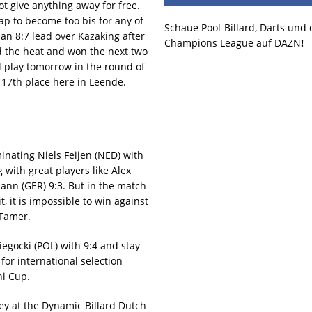
ot give anything away for free.
ap to become too bis for any of
Schaue Pool-Billard, Darts und
g an 8:7 lead over Kazaking after
Champions League auf DAZN
!
nd the heat and won the next two
l play tomorrow in the round of
r 17th place here in Leende.
inating Niels Feijen (NED) with
 with great players like Alex
ann (GER) 9:3. But in the match
t, it is impossible to win against
 Famer.
gocki (POL) with 9:4 and stay
 for international selection
i Cup.
ey at the Dynamic Billard Dutch