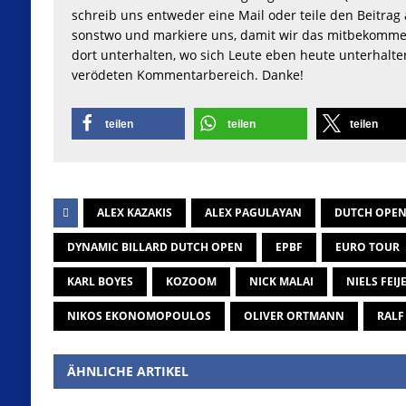
schreib uns entweder eine Mail oder teile den Beitrag 
sonstwo und markiere uns, damit wir das mitbekomme
dort unterhalten, wo sich Leute eben heute unterhalt
verödeten Kommentarbereich. Danke!
teilen
teilen
teilen
ALEX KAZAKIS
ALEX PAGULAYAN
DUTCH OPE
DYNAMIC BILLARD DUTCH OPEN
EPBF
EURO TOUR
KARL BOYES
KOZOOM
NICK MALAI
NIELS FEIJ
NIKOS EKONOMOPOULOS
OLIVER ORTMANN
RALF
ÄHNLICHE ARTIKEL