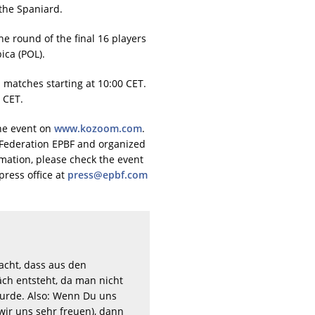
the Spaniard.
e round of the final 16 players
ica (POL).
 matches starting at 10:00 CET.
0 CET.
the event on
www.kozoom.com
.
d Federation EPBF and organized
ormation, please check the event
press office at
press@epbf.com
acht, dass aus den
ch entsteht, da man nicht
rde. Also: Wenn Du uns
wir uns sehr freuen), dann