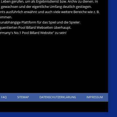
s Leben gerufen, um als Ergebnisdienst bzw. Archiv zu dienen. In
tig gewachsen und der eigentliche Umfang deutlich gestiegen.
nts ausführlich erwähnt und auch viele weitere Bereiche wie z. B.
ekommen.
d unabhängige Plattform für das Spiel und die Spieler.
quentierten Pool Billard Webseiten überhaupt.
many's No.1 Pool Billard Website" zu sein!
FAQ
SITEMAP
DATENSCHUTZERKLÄRUNG
IMPRESSUM