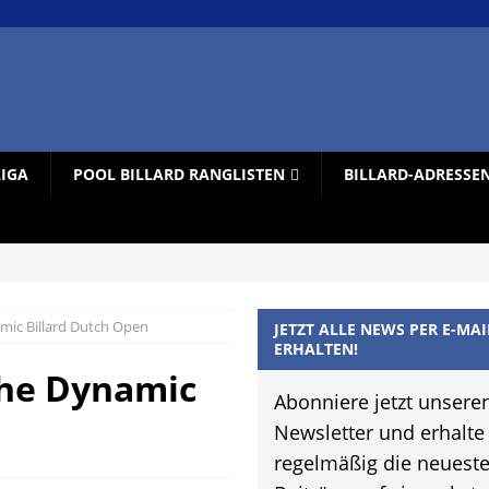
LIGA
POOL BILLARD RANGLISTEN
BILLARD-ADRESSE
mic Billard Dutch Open
JETZT ALLE NEWS PER E-MAI
ERHALTEN!
the Dynamic
Abonniere jetzt unsere
Newsletter und erhalte
regelmäßig die neuest