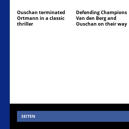
Ouschan terminated
Defending Champions
Ortmann in a classic
Van den Berg and
thriller
Ouschan on their way
SEITEN