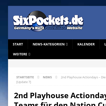
START
NEWS-KATEGORIEN
KALENDER
WEITERE
STARTSEITE
NEWS
2nd Playhouse Actiondays – Die
[Update 7]
2nd Playhouse Actionday
Teams für den Nation Cu