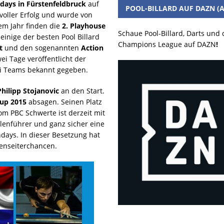
ndays in Fürstenfeldbruck
auf
POOL-BILLARD AUF DAZN (A
voller Erfolg und wurde von
em Jahr finden die
2. Playhouse
Schaue Pool-Billard, Darts und
einige der besten Pool Billard
Champions League auf DAZN
!
t
und den sogenannten
Action
wei Tage veröffentlicht der
ei Teams bekannt gegeben.
Philipp Stojanovic
an den Start.
up 2015
absagen. Seinen Platz
m PBC Schwerte ist derzeit mit
llenführer und ganz sicher eine
days. In dieser Besetzung hat
ßenseiterchancen.