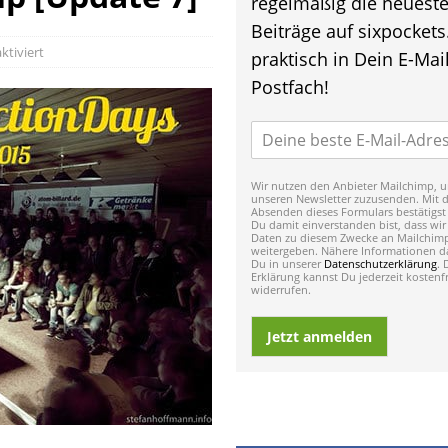
regelmäßig die neuest
Beiträge auf sixpockets
tiviert
praktisch in Dein E-Mail
Postfach!
Wir nutzen den Anbieter Mailchimp, u
unseren Newsletter zuzusenden. Mit 
Absenden dieses Formulars bestätigst
Du damit einverstanden bist, dass wir
Daten zu diesem Zwecke an Mailchim
weitergeben. Nähere Informationen da
Du in unserer
Datenschutzerklärung
. 
Erklärung kannst Du jederzeit kostenfr
widerrufen.
Jetzt anmelden