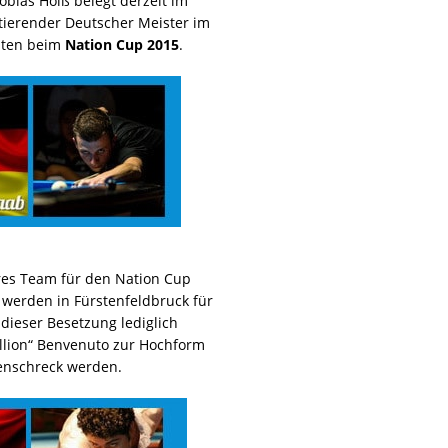
bias Hoiß belegt derzeit im
mtierender Deutscher Meister im
riten beim
Nation Cup 2015
.
eres Team für den Nation Cup
 werden in Fürstenfeldbruck für
n dieser Besetzung lediglich
allion“ Benvenuto zur Hochform
tenschreck werden.