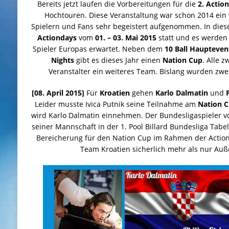
Bereits jetzt laufen die Vorbereitungen für die
2. Actio
Hochtouren. Diese Veranstaltung war schon 2014 ein 
Spielern und Fans sehr begeistert aufgenommen. In dies
Actiondays
vom
01. – 03. Mai 2015
statt und es werden 
Spieler Europas erwartet. Neben dem
10 Ball Haupteven
Nights
gibt es dieses Jahr einen
Nation Cup
. Alle z
Veranstalter ein weiteres Team. Bislang wurden zw
[08. April 2015]
Für
Kroatien
gehen
Karlo Dalmatin
und
Leider musste Ivica Putnik seine Teilnahme am
Nation C
wird Karlo Dalmatin einnehmen. Der Bundesligaspieler vo
seiner Mannschaft in der 1. Pool Billard Bundesliga Tabe
Bereicherung für den Nation Cup im Rahmen der Action
Team Kroatien sicherlich mehr als nur Au