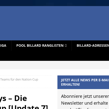
LIGA
POOL BILLARD RANGLISTEN
BILLARD-ADRESSE
 Teams für den Nation Cup
JETZT ALLE NEWS PER E-MAI
ERHALTEN!
s – Die
Abonniere jetzt unsere
Newsletter und erhalte
p [Update 7]