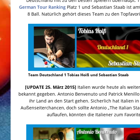
Deutschland mit zu den besten Spielern überhaupt. To
German Tour Ranking
Platz 1 und Sebastian Staab ist a
8 Ball. Natürlich gehört dieses Team zu den Topfavo
Team Deutschland 1 Tobias Hoiß und Sebastian Staab
[UPDATE 25. März 2015]
Italien wurde heute als weit
bekannt gegeben. Antonio Benvenuto und Patrick Menillo
ihr Land an den Start gehen. Sicherlich hat Italien i
Außenseiterchancen, doch sollte Antonio „The Italian St
auflaufen, könnten die Italiener zum Favori