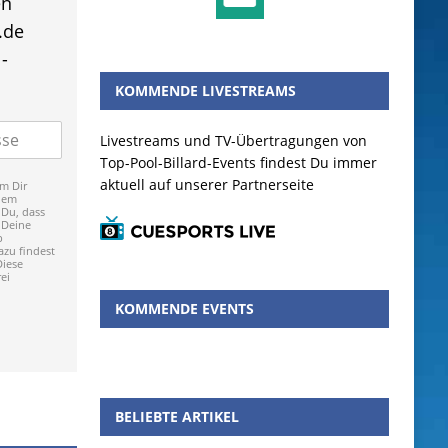
en
.de
-
KOMMENDE LIVESTREAMS
Livestreams und TV-Übertragungen von
Top-Pool-Billard-Events findest Du immer
aktuell auf unserer Partnerseite
m Dir
dem
 Du, dass
 Deine
p
zu findest
Diese
ei
KOMMENDE EVENTS
BELIEBTE ARTIKEL