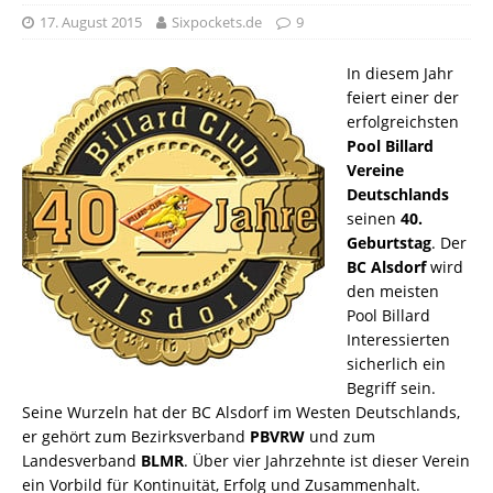
17. August 2015
Sixpockets.de
9
In diesem Jahr
feiert einer der
erfolgreichsten
Pool Billard
Vereine
Deutschlands
seinen
40.
Geburtstag
. Der
BC Alsdorf
wird
den meisten
Pool Billard
Interessierten
sicherlich ein
Begriff sein.
Seine Wurzeln hat der BC Alsdorf im Westen Deutschlands,
er gehört zum Bezirksverband
PBVRW
und zum
Landesverband
BLMR
. Über vier Jahrzehnte ist dieser Verein
ein Vorbild für Kontinuität, Erfolg und Zusammenhalt.