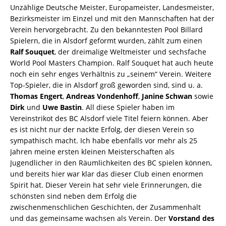
Unzählige Deutsche Meister, Europameister, Landesmeister,
Bezirksmeister im Einzel und mit den Mannschaften hat der
Verein hervorgebracht. Zu den bekanntesten Pool Billard
Spielern, die in Alsdorf geformt wurden, zählt zum einen
Ralf Souquet
, der dreimalige Weltmeister und sechsfache
World Pool Masters Champion. Ralf Souquet hat auch heute
noch ein sehr enges Verhältnis zu „seinem“ Verein. Weitere
Top-Spieler, die in Alsdorf groß geworden sind, sind u. a.
Thomas Engert
,
Andreas Vondenhoff
,
Janine Schwan
sowie
Dirk
und
Uwe Bastin
. All diese Spieler haben im
Vereinstrikot des BC Alsdorf viele Titel feiern können. Aber
es ist nicht nur der nackte Erfolg, der diesen Verein so
sympathisch macht. Ich habe ebenfalls vor mehr als 25
Jahren meine ersten kleinen Meisterschaften als
Jugendlicher in den Räumlichkeiten des BC spielen können,
und bereits hier war klar das dieser Club einen enormen
Spirit hat. Dieser Verein hat sehr viele Erinnerungen, die
schönsten sind neben dem Erfolg die
zwischenmenschlichen Geschichten, der Zusammenhalt
und das gemeinsame wachsen als Verein. Der
Vorstand des