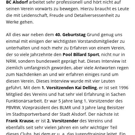
BC Alsdorf
arbeitet sehr professionell und hört nicht auf
seinen Verein vorwärts zu bewegen. Hierzu braucht es Leute
die mit Leidenschaft, Freude und Detailversessenheit zu
Werke gehen.
All dies war neben dem
40. Geburtstag
Grund genug uns
einmal mit einigen der wichtigsten Vorstandsmitglieder zu
unterhalten und noch mehr zu Erfahren von einem Verein,
der so viele Jahrzehnte den
Pool Billard Sport
, nicht nur in
NRW, sondern bundesweit geprägt hat. Dieses Interview ist
ziemlich umfangreich geworden, aber viele Antworten regen
zum Nachdenken an und wir erfahren einiges rund um
diesen Verein. Dieses Interview wurde mit vier Leuten
geführt. Mit dem
1. Vorsitzenden Kai Delling
, er ist seit 1996
Mitglied des Vereins und hat sehr viel Erfahrung in Sachen
Funktionärsarbeit. Er war 5 Jahre lang 1. Vorsitzender des
PBVRW, Vizepräsident des BLMR und 3 Jahre lang Beisitzer
im Stadtsportverband der Stadt Alsdorf. Der nächste ist
Frank Krause
, er ist
2. Vorsitzender
des Vereins und
ebenfalls seit sehr vielen Jahren ein sehr wichtiger Teil
dieses Clubs, bei dem er u. a. das Jugendtraining leitet. Ein