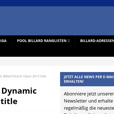
LIGA
POOL BILLARD RANGLISTEN
BILLARD-ADRESSE
 Billard Dutch Open 2015 title
JETZT ALLE NEWS PER E-MAI
ERHALTEN!
s Dynamic
Abonniere jetzt unsere
title
Newsletter und erhalte
regelmäßig die neuest