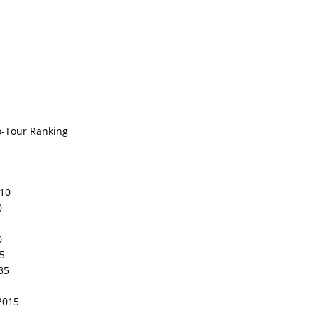
o-Tour Ranking
210
0
0
5
85
2015