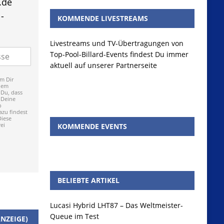
.de
-
KOMMENDE LIVESTREAMS
Livestreams und TV-Übertragungen von
Top-Pool-Billard-Events findest Du immer
aktuell auf unserer Partnerseite
m Dir
dem
 Du, dass
 Deine
p
zu findest
Diese
ei
KOMMENDE EVENTS
BELIEBTE ARTIKEL
Lucasi Hybrid LHT87 – Das Weltmeister-
Queue im Test
NZEIGE)