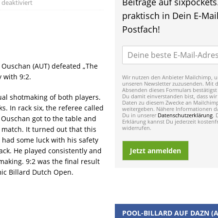
Beiträge auf sixpockets
deaktiviert
praktisch in Dein E-Mail
Postfach!
n Ouschan (AUT) defeated „The
 with 9:2.
Wir nutzen den Anbieter Mailchimp, u
unseren Newsletter zuzusenden. Mit 
Absenden dieses Formulars bestätigst
ual shotmaking of both players.
Du damit einverstanden bist, dass wir
Daten zu diesem Zwecke an Mailchim
. In rack six, the referee called
weitergeben. Nähere Informationen da
Du in unserer
Datenschutzerklärung
. 
 Ouschan got to the table and
Erklärung kannst Du jederzeit kostenfr
widerrufen.
 match. It turned out that this
 had some luck with his safety
ack. He played consistently and
Jetzt anmelden
making. 9:2 was the final result
ic Billard Dutch Open.
POOL-BILLARD AUF DAZN (A