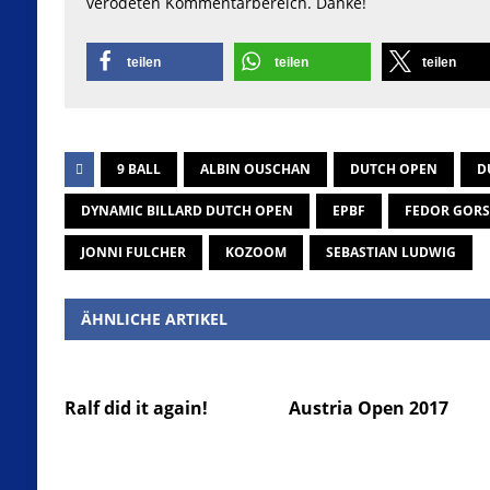
verödeten Kommentarbereich. Danke!
teilen
teilen
teilen
9 BALL
ALBIN OUSCHAN
DUTCH OPEN
D
DYNAMIC BILLARD DUTCH OPEN
EPBF
FEDOR GORS
JONNI FULCHER
KOZOOM
SEBASTIAN LUDWIG
ÄHNLICHE ARTIKEL
Ralf did it again!
Austria Open 2017