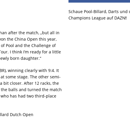
Schaue Pool-Billard, Darts und
Champions League auf DAZN
!
han after the match, „but all in
 won the China Open this year,
of Pool and the Challenge of
. I think I’m ready for a little
 newly born daughter.“
BR), winning clearly with 9:4. It
at some stage. The other semi-
it closer. After 12 racks, the
f the balls and turned the match
ig who has had two third-place
illard Dutch Open