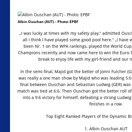
Albin Ouschan (AUT) – Photo: EPBF
„I was lucky at times with my safety play,“ admitted Ousc
all I think I have played some good pool here.“ „I have
been Nr. 1 on the WPA rankings, played the World Cup 
Champions recently and now came here to win the Euro-Tour
break to enjoy life with my girl-friend and our
In the semi-final, Majid got the better of Jonni Fulcher (G
was really a one man show by Majid who was leading 5:0 
final between Ouschan and Sebastian Ludwig (GER) was a b
match was tied at 6:6. Then Ouschan got the better roll o
into a 9:6 victory for himself, defeating a strong Ludw
finishes in a row.
Top Eight Ranked Players of the Dynamic B
1. Albin Ouschan AUT