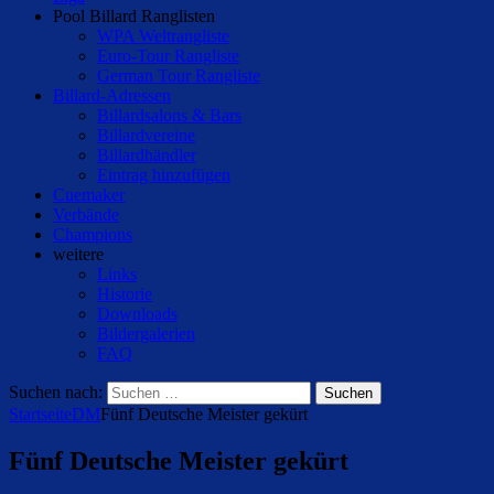
Pool Billard Ranglisten
WPA Weltrangliste
Euro-Tour Rangliste
German Tour Rangliste
Billard-Adressen
Billardsalons & Bars
Billardvereine
Billardhändler
Eintrag hinzufügen
Cuemaker
Verbände
Champions
weitere
Links
Historie
Downloads
Bildergalerien
FAQ
Suchen nach:
Startseite
DM
Fünf Deutsche Meister gekürt
Fünf Deutsche Meister gekürt