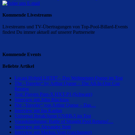
Kommende Livestreams
Livestreams und TV-Übertragungen von Top-Pool-Billard-Events
findest Du immer aktuell auf unserer Partnerseite
Kommende Events
Beliebte Artikel
Lucasi Hybrid LHT87 – Das Weltmeister-Queue im Test
The „Traveler“ by Arthur Queue – The All-In-One Cue
Review
Test: Players Pure-X HXT-P1 (Schwarz)
Interview mit John Blacklaw
Der „Traveler“ von Arthur Queue – Das…
Interview mit Ina Kaplan
Universal Break/Jump UNBB-5 im Test
Vorankündigung: Battle of Straight Pool Returns!…
Interview mit Alexander Stritt
Interview mit Markus Vogt (cuechanger)