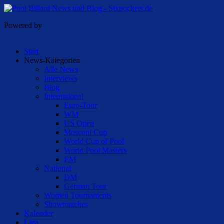
Powered by
Start
News-Kategorien
Alle News
Interviews
Blog
International
Euro-Tour
WM
US Open
Mosconi Cup
World Cup of Pool
World Pool Masters
EM
National
DM
German Tour
Women Tournaments
Showmatches
Kalender
Liga