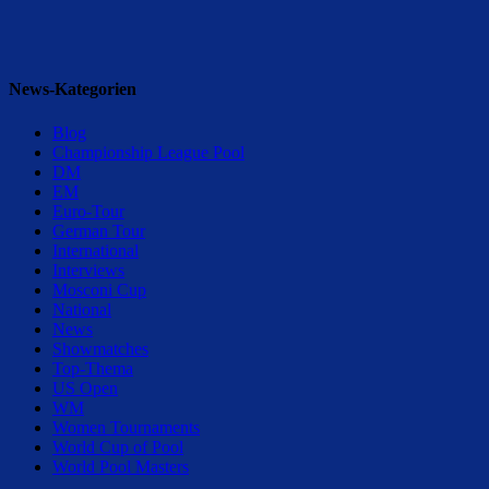
News-Kategorien
Blog
Championship League Pool
DM
EM
Euro-Tour
German Tour
International
Interviews
Mosconi Cup
National
News
Showmatches
Top-Thema
US Open
WM
Women Tournaments
World Cup of Pool
World Pool Masters