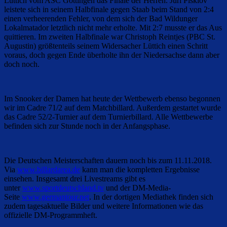
Lüttich vom ASC Göttingen das Finale der Herren. Juri Pisklov
leistete sich in seinem Halbfinale gegen Staab beim Stand von 2:4
einen verheerenden Fehler, von dem sich der Bad Wildunger
Lokalmatador letztlich nicht mehr erholte. Mit 2:7 musste er das Aus
quittieren. Im zweiten Halbfinale war Christoph Reintjes (PBC St.
Augustin) größtenteils seinem Widersacher Lüttich einen Schritt
voraus, doch gegen Ende überholte ihn der Niedersachse dann aber
doch noch.
Im Snooker der Damen hat heute der Wettbewerb ebenso begonnen
wir im Cadre 71/2 auf dem Matchbillard. Außerdem gestartet wurde
das Cadre 52/2-Turnier auf dem Turnierbillard. Alle Wettbewerbe
befinden sich zur Stunde noch in der Anfangsphase.
Die Deutschen Meisterschaften dauern noch bis zum 11.11.2018.
Via
www.billardarea.de
kann man die kompletten Ergebnisse
einsehen. Insgesamt drei Livestreams gibt es
unter
www.sportdeutschland.tv
und der DM-Media-
Seite
www.germantour.net
. In der dortigen Mediathek finden sich
zudem tagesaktuelle Bilder und weitere Informationen wie das
offizielle DM-Programmheft.