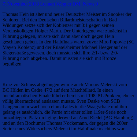
7. November 2018
Lennart Wegner
DM
,
News
0
Thomas Hein ist alter und neuer Deutscher Meister im Snooker der
Senioren. Bei den Deutschen Billardmeisterschaften in Bad
Wildungen setzte sich der Koblenzer mit 3:1 gegen seinen
Vereinskollegen Holger Marth. Der Unterlegene war zunächst in
Führung gelegen, musste sich dann aber doch gegen Hein
geschlagen geben. In den Halbfinals waren zuvor Miro Popovic (SC
Mayen-Koblenz) und der Rüsselsheimer Michael Heeger auf der
Siegerstraße gewesen, doch mussten sich ihre 2:1- bzw. 2:0-
Führung noch abgeben. Damit mussten sie sich mit Bronze
begnügen.
Kurz vor Schluss abgefangen wurde auch Markus Melerski vom
BC Hilden im Cadre 47/2 auf dem Matchbillard. In einen
hochdramatischen Finale führt er bereits mit 198: 81-Punkten, ehe er
völlig überraschend auslassen musste. Sven Daske vom SCB
Langendamm warf noch einmal alles in die Waagschale und ihm
gelang es tatsächlich, die Partie mit einer tollen 119er-Serie noch
umzubiegen. Platz drei ging derweil an Arnd Riedel (BG Hamburg)
und an den Bochumer Thomas Nockemann, der gegen die 200er
Serie seines Widersachers Melerski im Halbfinale machtlos war.