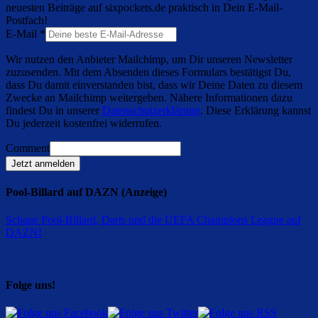
neuesten Beiträge auf sixpockets.de praktisch in Dein E-Mail-
Postfach!
E-Mail
*
Wir nutzen den Anbieter Mailchimp, um Dir unseren Newsletter
zuzusenden. Mit dem Absenden dieses Formulars bestätigst Du,
dass Du damit einverstanden bist, dass wir Deine Daten zu diesem
Zwecke an Mailchimp weitergeben. Nähere Informationen dazu
findest Du in unserer
Datenschutzerklärung
. Diese Erklärung kannst
Du jederzeit kostenfrei widerrufen.
Comment
Jetzt anmelden
Pool-Billard auf DAZN (Anzeige)
Schaue Pool-Billard, Darts und die UEFA Champions League auf
DAZN
!
Folge uns!