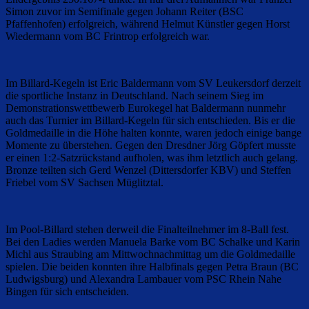
Simon zuvor im Semifinale gegen Johann Reiter (BSC
Pfaffenhofen) erfolgreich, während Helmut Künstler gegen Horst
Wiedermann vom BC Frintrop erfolgreich war.
Im Billard-Kegeln ist Eric Baldermann vom SV Leukersdorf derzeit
die sportliche Instanz in Deutschland. Nach seinem Sieg im
Demonstrationswettbewerb Eurokegel hat Baldermann nunmehr
auch das Turnier im Billard-Kegeln für sich entschieden. Bis er die
Goldmedaille in die Höhe halten konnte, waren jedoch einige bange
Momente zu überstehen. Gegen den Dresdner Jörg Göpfert musste
er einen 1:2-Satzrückstand aufholen, was ihm letztlich auch gelang.
Bronze teilten sich Gerd Wenzel (Dittersdorfer KBV) und Steffen
Friebel vom SV Sachsen Müglitztal.
Im Pool-Billard stehen derweil die Finalteilnehmer im 8-Ball fest.
Bei den Ladies werden Manuela Barke vom BC Schalke und Karin
Michl aus Straubing am Mittwochnachmittag um die Goldmedaille
spielen. Die beiden konnten ihre Halbfinals gegen Petra Braun (BC
Ludwigsburg) und Alexandra Lambauer vom PSC Rhein Nahe
Bingen für sich entscheiden.