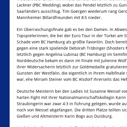
Lackner (PBC Wedding), wobei das Pendel letztlich zu Gun
Saarländers ausschlug. Tim Goergen wiederum rang Ger
Mannheimer Billardfreunden mit 8:5 nieder.
Ein Überraschungsfinale gab es bei den Damen. In Abwes
Topspielerinnen, die bei der Euro Tour in der Türkei am Sta
Schade vom BC Hamburg als größte Favoritin. Doch bereits 
gegen eine stark spielende Deborah Tröbinger (Shooters M
letztlich gegen Angelina Lubinaz (BC Hamburg) im Semifin
Norddeutsche bekam es dann im Finale mit Julienne Wolf
ihrer Widersacherin letztlich zur Goldmedaille gratulieren
Gunsten der Westfälin, die eigentlich in ihrem Halbfinale 
war, ehe Miriam Steiner vom BC Alsdorf ihrerseits das He
Deutsche Meisterin bei den Ladies ist Susanne Wessel vo
harten Fight mit ihrer Nationalmannschaftskollegin Karin M
Straubingerin war zwar 4:3 in Führung gelegen, wurde au
noch von Wessel abgefangen. Die dritten Plätze teilten s
Gießen und Altmeisterin Karin Bogs aus Duisburg.