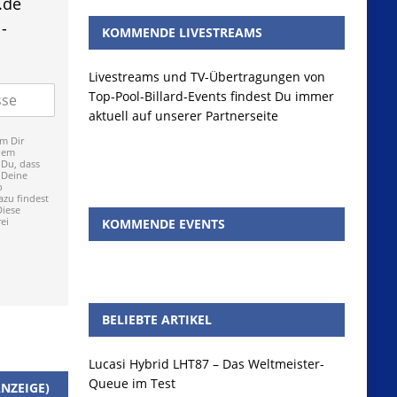
.de
-
KOMMENDE LIVESTREAMS
Livestreams und TV-Übertragungen von
Top-Pool-Billard-Events findest Du immer
aktuell auf unserer Partnerseite
m Dir
dem
 Du, dass
 Deine
p
zu findest
Diese
ei
KOMMENDE EVENTS
BELIEBTE ARTIKEL
Lucasi Hybrid LHT87 – Das Weltmeister-
Queue im Test
NZEIGE)