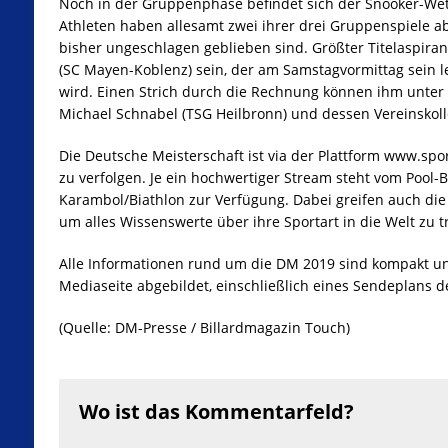
Noch in der Gruppenphase befindet sich der Snooker-Wet
Athleten haben allesamt zwei ihrer drei Gruppenspiele abs
bisher ungeschlagen geblieben sind. Größter Titelaspirant 
(SC Mayen-Koblenz) sein, der am Samstagvormittag sein 
wird. Einen Strich durch die Rechnung können ihm unter 
Michael Schnabel (TSG Heilbronn) und dessen Vereinskoll
Die Deutsche Meisterschaft ist via der Plattform www.spor
zu verfolgen. Je ein hochwertiger Stream steht vom Pool-B
Karambol/Biathlon zur Verfügung. Dabei greifen auch die 
um alles Wissenswerte über ihre Sportart in die Welt zu t
Alle Informationen rund um die DM 2019 sind kompakt un
Mediaseite abgebildet, einschließlich eines Sendeplans 
(Quelle: DM-Presse / Billardmagazin Touch)
Wo ist das Kommentarfeld?