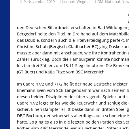
9. November 2019
Lennart Wegner
DM
,
National
,
New
den Deutschen Billardmeisterschaften in Bad Wildungen g
Bergedorf holte den Titel im Dreiband auf dem Matchbill
das Double, sondern auch die Titelverteidigung perfekt. I
Christine Schuh (Bergisch-Gladbacher BC) ging Daske zunä
musste aber dann mit anschauen, wie ihre Kontrahentin 
Zähler zurücklag. Doch die Hamburgerin konnte nochmal
letzten drei Zähler zum 15:11-Sieg einfahren. Die Bronze
(GT Buer) und Katja Titze vom BSC Merzenich.
Im Cadre 47/2 und 71/2 heißt der neue Deutsche Meister e
Ehemann Sven vom SCB Langendamm war nach seinem Sieg
diesen beiden Disziplinen der überragende Spieler und sic
Cadre 47/2 legte er los wie die Feuerwehr und schlug di
sicher. Einen Dämpfer erlitt Daske dann im dritten Spi
DBC Bochum, der seinerseits allerdings auch schon eine
hatte. So ging es also in die letzten beiden Partien des S
Pöther vom ABC Merklinde war als lachender Dritter auc