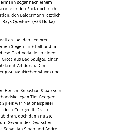
dermann sogar nach einem
konnte er den Sack noch nicht
rden, den Baldermann letztlich
n Rayk Queißner (ASS Horka)
Ball an. Bei den Senioren
seinen Siegen im 9-Ball und im
 diese Goldmedaille. In einem
 Gross aus Bad Saulgau einen
itzki mit 7:4 durch. Den
er (BSC Neukirchen/Vluyn) und
den Herren. Sebastian Staab vom
erbandskollegen Tim Goergen
 Spiels war Nationalspieler
 doch Goergen ließ sich
taab dran, doch dann nutzte
e zum Gewinn des Deutschen
nale Sebastian Staab und Andre