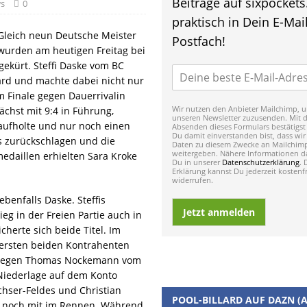
Beiträge auf sixpockets
s
0
praktisch in Dein E-Mail
Gleich neun Deutsche Meister
Postfach!
wurden am heutigen Freitag bei
ekürt. Steffi Daske vom BC
ard und machte dabei nicht nur
m Finale gegen Dauerrivalin
Wir nutzen den Anbieter Mailchimp, u
chst mit 9:4 in Führung,
unseren Newsletter zuzusenden. Mit 
aufholte und nur noch einen
Absenden dieses Formulars bestätigst
Du damit einverstanden bist, dass wir
s zurückschlagen und die
Daten zu diesem Zwecke an Mailchim
weitergeben. Nähere Informationen da
medaillen erhielten Sara Kroke
Du in unserer
Datenschutzerklärung
. 
Erklärung kannst Du jederzeit kostenfr
widerrufen.
benfalls Daske. Steffis
Jetzt anmelden
 in der Freien Partie auch in
herte sich beide Titel. Im
e ersten beiden Kontrahenten
el gegen Thomas Nockemann vom
 Niederlage auf dem Konto
echser-Feldes und Christian
POOL-BILLARD AUF DAZN (A
h noch mit im Rennen. Während