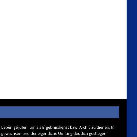
s Leben gerufen, um als Ergebnisdienst bzw. Archiv zu dienen. In
tig gewachsen und der eigentliche Umfang deutlich gestiegen.