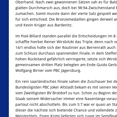
Oberhand. Nach zwei gewonnenen Sätzen sah es für Bal
glatten Durchmarsch aus, doch bei 98:94-Zwischenstand 
zumachen. Somit musste dann der vierte Satz gespielt we
für sich entschied. Die Bronzemedaillen gingen derweil a
und Kevin Krüger aus Bardenitz.
Im Pool-Billard standen parallel die Entscheidungen im 8-
schaffte hierbei Reiner Wirsbitzki das Triple, denn nach 
14/1-endlos holte sich der Routinier aus Berrenrath auch
zum Schluss durchaus spannenden Finale, in dem Steffen
hohen Rückstand gefährlich verringerte, setzte sich Wirsb
gemeinsamen dritten Platz belegten am Ende Guido Gerb
Wolfgang Birner vom PBC Jägersburg.
Ein rein saarländisches Finale sahen die Zuschauer bei 
Bundesligisten PBC Joker Altstadt bekam es mit seinen V
vom Zweitligisten BV Brotdorf zu tun. Schon zu Beginn des
Staab seinem Widersacher immer eine Nasenlänge voraus,
partout nicht abschütteln. Bis zum 5:7 war er quasi an S
dieser die nächste sich bietende Chance und vollendet
Meistertitels. Einen Krimi lieferten sich zuvor im Semifi