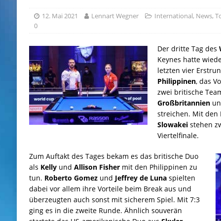
12. Mai 2021
Lennart Wegner
International
,
News
,
T
0
Der dritte Tag des
Keynes hatte wiede
letzten vier Erstru
Philippinen
, das V
zwei britische Te
Großbritannien
u
streichen. Mit den
Slowakei
stehen zw
Viertelfinale.
Zum Auftakt des Tages bekam es das britische Duo
als
Kelly
und
Allison
Fisher
mit den Philippinen zu
tun.
Roberto
Gomez
und
Jeffrey
de
Luna
spielten
dabei vor allem ihre Vorteile beim Break aus und
überzeugten auch sonst mit sicherem Spiel. Mit 7:3
ging es in die zweite Runde. Ähnlich souverän