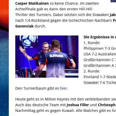
Casper Matikainen
so keine Chance. Im zweiten
Achtelfinale gab es dann den ersten Hill-Hill-
Thriller des Turniers. Dabei setzten sich die Slowaken
Jab
nach 1:4-Rückstand gegen die tschechischen Nachbarn
P
Gavenciak
durch.
Die Ergebnisse in 
1. Runde:
Philippinen 7-3 G
USA 7-2 Australien
Großbritannien C 
Großbritannien A 
2. Runde:
Finnland 1-7 Nied
Slowakei 7-6 Tsch
Den Turnierbaum gibt es
hier
.
Heute geht es in Milton Keynes mit den verbleibenden sec
Auch das deutsche Team mit
Joshua Filler
und
Christoph
Nachmittag geht es gegen Kuwait. Alle Matches gibt es li