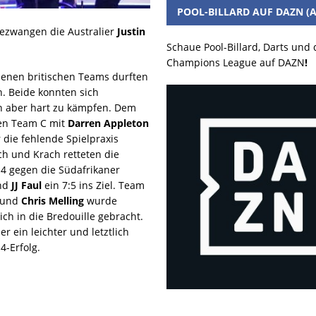
POOL-BILLARD AUF DAZN (A
ezwangen die Australier
Justin
Schaue Pool-Billard, Darts und
Champions League auf DAZN
!
benen britischen Teams durften
. Beide konnten sich
n aber hart zu kämpfen. Dem
nen Team C mit
Darren Appleton
die fehlende Spielpraxis
h und Krach retteten die
4 gegen die Südafrikaner
nd
JJ Faul
ein 7:5 ins Ziel. Team
und
Chris Melling
wurde
ich in die Bredouille gebracht.
 ein leichter und letztlich
4-Erfolg.