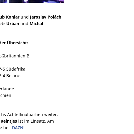
ub Koniar
und
Jaroslav Polách
etr Urban
und
Michal
der Übersicht:
roßbritannien B
7-5 Südafrika
7-4 Belarus
erlande
echien
hs Achtelfinalpartien weiter.
 Reintjes
ist im Einsatz. Am
ve bei
DAZN
!