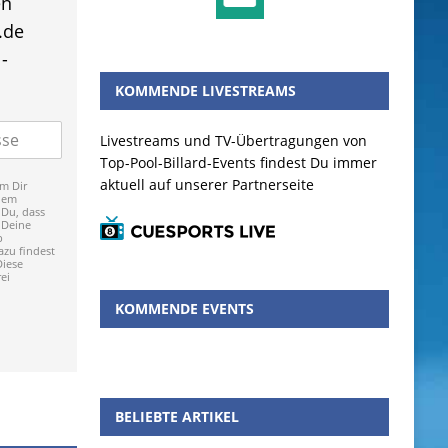
en
.de
-
KOMMENDE LIVESTREAMS
Livestreams und TV-Übertragungen von
Top-Pool-Billard-Events findest Du immer
aktuell auf unserer Partnerseite
m Dir
dem
 Du, dass
 Deine
p
zu findest
Diese
ei
KOMMENDE EVENTS
BELIEBTE ARTIKEL