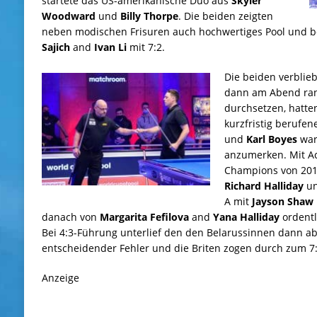
startete das US-amerikanische Duo aus
Skyler
Woodward
und
Billy Thorpe
. Die beiden zeigten
neben modischen Frisuren auch hochwertiges Pool und b
Sajich
and
Ivan Li
mit 7:2.
Die beiden verblie
dann am Abend ran
durchsetzen, hatte
kurzfristig berufe
und
Karl Boyes
war 
anzumerken. Mit Ac
Champions von 201
Richard Halliday
u
A mit
Jayson Shaw
danach von
Margarita Fefilova
and
Yana Halliday
ordentl
Bei 4:3-Führung unterlief den den Belarussinnen dann aber
entscheidender Fehler und die Briten zogen durch zum 7:
Anzeige