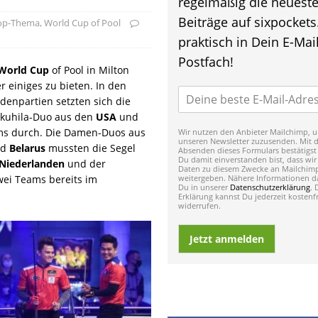
regelmäßig die neuest
Beiträge auf sixpockets
op-Thema
,
World Cup of Pool
praktisch in Dein E-Mail
Postfach!
World Cup
of Pool in Milton
r einiges zu bieten. In den
ndenpartien setzten sich die
okuhila-Duo aus den
USA
und
ams durch. Die Damen-Duos aus
Wir nutzen den Anbieter Mailchimp, u
unseren Newsletter zuzusenden. Mit 
nd
Belarus
mussten die Segel
Absenden dieses Formulars bestätigst
Du damit einverstanden bist, dass wir
Niederlanden
und der
Daten zu diesem Zwecke an Mailchim
ei Teams bereits im
weitergeben. Nähere Informationen da
Du in unserer
Datenschutzerklärung
. 
Erklärung kannst Du jederzeit kostenfr
widerrufen.
Jetzt anmelden