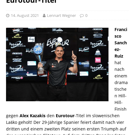
14. August 2021
Lennart Wegner
0
Franci
sco
Sanch
ez-
Ruiz
hat
nach
einem
drama
tische
n Hill-
Hill-
Finish
gegen
Alex Kazakis
den
Eurotour
-Titel im slowenischen
Laško geholt! Der 29-Jährige Spanier feiert damit nach vier
dritten und einem zweiten Platz seinen ersten Triumph auf