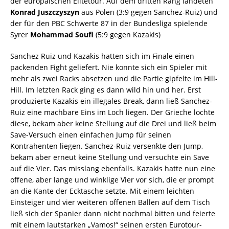
der europäischen Elitetour. Auf dem dritten Rang landeten
Konrad Juszczyszyn
aus Polen (3:9 gegen Sanchez-Ruiz) und
der für den PBC Schwerte 87 in der Bundesliga spielende
Syrer
Mohammad Soufi
(5:9 gegen Kazakis)
Sanchez Ruiz und Kazakis hatten sich im Finale einen
packenden Fight geliefert. Nie konnte sich ein Spieler mit
mehr als zwei Racks absetzen und die Partie gipfelte im Hill-
Hill. Im letzten Rack ging es dann wild hin und her. Erst
produzierte Kazakis ein illegales Break, dann ließ Sanchez-
Ruiz eine machbare Eins im Loch liegen. Der Grieche lochte
diese, bekam aber keine Stellung auf die Drei und ließ beim
Save-Versuch einen einfachen Jump für seinen
Kontrahenten liegen. Sanchez-Ruiz versenkte den Jump,
bekam aber erneut keine Stellung und versuchte ein Save
auf die Vier. Das misslang ebenfalls. Kazakis hatte nun eine
offene, aber lange und winklige Vier vor sich, die er prompt
an die Kante der Ecktasche setzte. Mit einem leichten
Einsteiger und vier weiteren offenen Bällen auf dem Tisch
ließ sich der Spanier dann nicht nochmal bitten und feierte
mit einem lautstarken „Vamos!“ seinen ersten Eurotour-