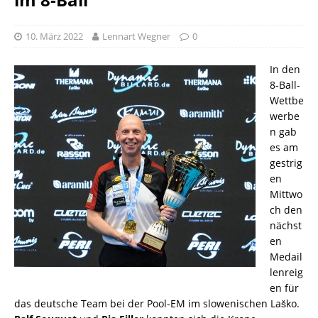
10. März 2022
Lennart Wegner
0
In den
8-Ball-
Wettbe
werbe
n gab
es am
gestrig
en
Mittwo
ch den
nächst
en
Medail
lenreig
en für
das deutsche Team bei der Pool-EM im slowenischen Laško.