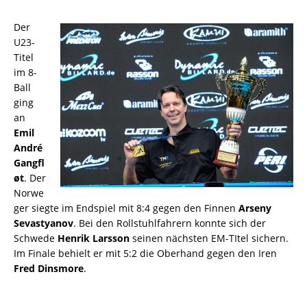
Der
U23-
Titel
im 8-
Ball
ging
an
Emil
André
Gangfl
øt
. Der
Norwe
ger siegte im Endspiel mit 8:4 gegen den Finnen
Arseny
Sevastyanov
. Bei den Rollstuhlfahrern konnte sich der
Schwede
Henrik Larsson
seinen nächsten EM-TItel sichern.
Im Finale behielt er mit 5:2 die Oberhand gegen den Iren
Fred Dinsmore
.