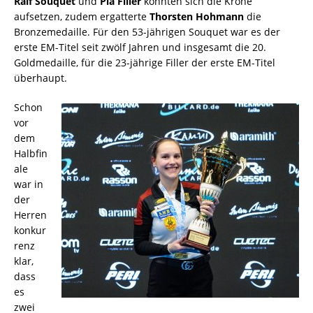
Ralf Souquet
und
Pia Filler
konnten sich die Krone
aufsetzen, zudem ergatterte
Thorsten Hohmann
die
Bronzemedaille. Für den 53-jährigen Souquet war es der
erste EM-Titel seit zwölf Jahren und insgesamt die 20.
Goldmedaille, für die 23-jährige Filler der erste EM-Titel
überhaupt.
Schon
vor
dem
Halbfin
ale
war in
der
Herren
konkur
renz
klar,
dass
es
zwei