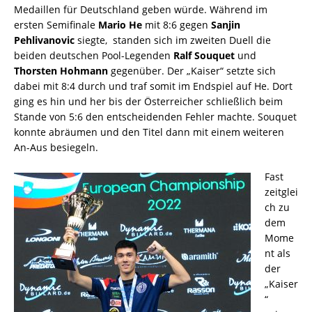
Medaillen für Deutschland geben würde. Während im
ersten Semifinale
Mario He
mit 8:6 gegen
Sanjin
Pehlivanovic
siegte, standen sich im zweiten Duell die
beiden deutschen Pool-Legenden
Ralf Souquet
und
Thorsten Hohmann
gegenüber. Der „Kaiser“ setzte sich
dabei mit 8:4 durch und traf somit im Endspiel auf He. Dort
ging es hin und her bis der Österreicher schließlich beim
Stande von 5:6 den entscheidenden Fehler machte. Souquet
konnte abräumen und den Titel dann mit einem weiteren
An-Aus besiegeln.
Fast
zeitglei
ch zu
dem
Mome
nt als
der
„Kaiser
“