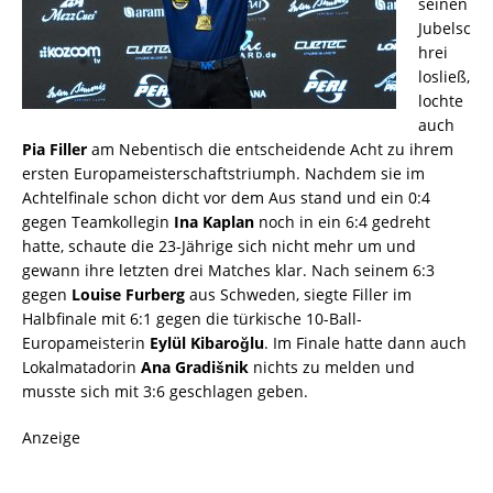
seinen
Jubelsc
hrei
losließ,
lochte
auch
Pia Filler
am Nebentisch die entscheidende Acht zu ihrem
ersten Europameisterschaftstriumph. Nachdem sie im
Achtelfinale schon dicht vor dem Aus stand und ein 0:4
gegen Teamkollegin
Ina Kaplan
noch in ein 6:4 gedreht
hatte, schaute die 23-Jährige sich nicht mehr um und
gewann ihre letzten drei Matches klar. Nach seinem 6:3
gegen
Louise Furberg
aus Schweden, siegte Filler im
Halbfinale mit 6:1 gegen die türkische 10-Ball-
Europameisterin
Eylül Kibaroğlu
. Im Finale hatte dann auch
Lokalmatadorin
Ana Gradišnik
nichts zu melden und
musste sich mit 3:6 geschlagen geben.
Anzeige