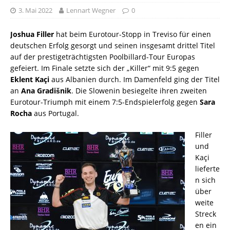
3. Mai 2022
Lennart Wegner
0
Joshua Filler
hat beim Eurotour-Stopp in Treviso für einen
deutschen Erfolg gesorgt und seinen insgesamt drittel Titel
auf der prestigeträchtigsten Poolbillard-Tour Europas
gefeiert. Im Finale setzte sich der „Killer“ mit 9:5 gegen
Eklent Kaçi
aus Albanien durch. Im Damenfeld ging der Titel
an
Ana Gradišnik
. Die Slowenin besiegelte ihren zweiten
Eurotour-Triumph mit einem 7:5-Endspielerfolg gegen
Sara
Rocha
aus Portugal.
Filler
und
Kaçi
lieferte
n sich
über
weite
Streck
en ein