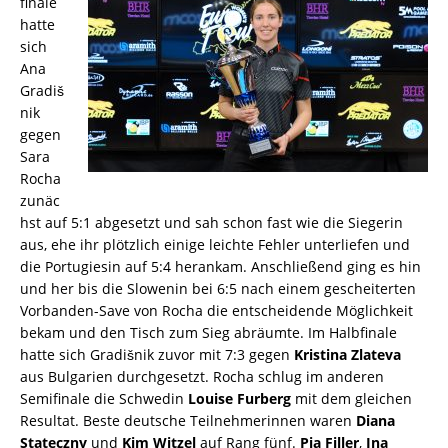
finale
hatte
sich
Ana
Gradiš
nik
gegen
Sara
Rocha
zunäc
hst auf 5:1 abgesetzt und sah schon fast wie die Siegerin
aus, ehe ihr plötzlich einige leichte Fehler unterliefen und
die Portugiesin auf 5:4 herankam. Anschließend ging es hin
und her bis die Slowenin bei 6:5 nach einem gescheiterten
Vorbanden-Save von Rocha die entscheidende Möglichkeit
bekam und den Tisch zum Sieg abräumte. Im Halbfinale
hatte sich Gradišnik zuvor mit 7:3 gegen
Kristina Zlateva
aus Bulgarien durchgesetzt. Rocha schlug im anderen
Semifinale die Schwedin
Louise Furberg
mit dem gleichen
Resultat. Beste deutsche Teilnehmerinnen waren
Diana
Stateczny
und
Kim Witzel
auf Rang fünf.
Pia Filler
,
Ina