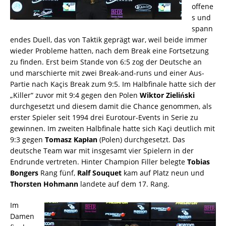
offene
s und
spann
endes Duell, das von Taktik geprägt war, weil beide immer
wieder Probleme hatten, nach dem Break eine Fortsetzung
zu finden. Erst beim Stande von 6:5 zog der Deutsche an
und marschierte mit zwei Break-and-runs und einer Aus-
Partie nach Kaçis Break zum 9:5. Im Halbfinale hatte sich der
„Killer“ zuvor mit 9:4 gegen den Polen
Wiktor Zieliński
durchgesetzt und diesem damit die Chance genommen, als
erster Spieler seit 1994 drei Eurotour-Events in Serie zu
gewinnen. Im zweiten Halbfinale hatte sich Kaçi deutlich mit
9:3 gegen
Tomasz Kapłan
(Polen) durchgesetzt. Das
deutsche Team war mit insgesamt vier Spielern in der
Endrunde vertreten. Hinter Champion Filler belegte
Tobias
Bongers
Rang fünf,
Ralf Souquet
kam auf Platz neun und
Thorsten Hohmann
landete auf dem 17. Rang.
Im
Damen