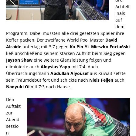
Achtelf
inals
auf
dem
Programm. Dabei mussten alle drei gesetzten Spieler ihre
Koffer packen. Der zweifache World Pool Master
David
Alcaide
unterlag mit 3:7 gegen
Ko Pin-Yi
.
Mieszko Fortuńsk
i
ließ anschließend seinem starken Auftritt beim Sieg gegen
Jayson Shaw
eine weitere Glanzleistung folgen und
eliminierte auch
Aloysius Yapp
mit 7:4. Auch
Überraschungsmann
Abdullah Alyousef
aus Kuwait setzte
sein Traumdebüt fort und schickte nach
Niels Feijen
auch
Naoyuki Oi
mit 7:3 nach Hause.
Den
Auftakt
zur
Abend
sessio
n