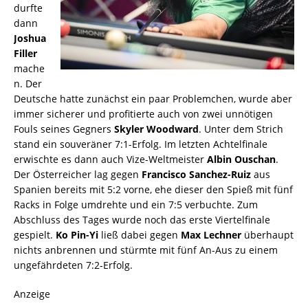
durfte
dann
Joshua
Filler
mache
n. Der
Deutsche hatte zunächst ein paar Problemchen, wurde aber
immer sicherer und profitierte auch von zwei unnötigen
Fouls seines Gegners
Skyler Woodward
. Unter dem Strich
stand ein souveräner 7:1-Erfolg. Im letzten Achtelfinale
erwischte es dann auch Vize-Weltmeister
Albin Ouschan
.
Der Österreicher lag gegen
Francisco Sanchez-Ruiz
aus
Spanien bereits mit 5:2 vorne, ehe dieser den Spieß mit fünf
Racks in Folge umdrehte und ein 7:5 verbuchte. Zum
Abschluss des Tages wurde noch das erste Viertelfinale
gespielt.
Ko Pin-Yi
ließ dabei gegen
Max Lechner
überhaupt
nichts anbrennen und stürmte mit fünf An-Aus zu einem
ungefährdeten 7:2-Erfolg.
Anzeige