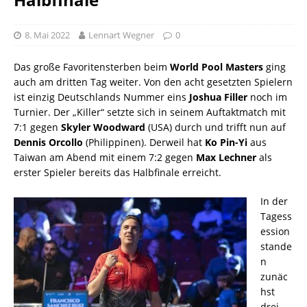
8. Mai 2022
Lennart Wegner
0
Das große Favoritensterben beim
World Pool Masters
ging
auch am dritten Tag weiter. Von den acht gesetzten Spielern
ist einzig Deutschlands Nummer eins
Joshua Filler
noch im
Turnier. Der „Killer“ setzte sich in seinem Auftaktmatch mit
7:1 gegen
Skyler Woodward
(USA) durch und trifft nun auf
Dennis Orcollo
(Philippinen). Derweil hat
Ko Pin-Yi
aus
Taiwan am Abend mit einem 7:2 gegen
Max Lechner
als
erster Spieler bereits das Halbfinale erreicht.
In der
Tagess
ession
stande
n
zunäc
hst
drei