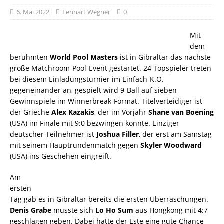
6. Mai 2022
Lennart Wegner
0
Mit
dem
berühmten
World Pool Masters
ist in Gibraltar das nächste
große Matchroom-Pool-Event gestartet. 24 Topspieler treten
bei diesem Einladungsturnier im Einfach-K.O.
gegeneinander an, gespielt wird 9-Ball auf sieben
Gewinnspiele im Winnerbreak-Format. Titelverteidiger ist
der Grieche
Alex Kazakis
, der im Vorjahr
Shane van Boening
(USA) im Finale mit 9:0 bezwingen konnte. Einziger
deutscher Teilnehmer ist
Joshua Filler
, der erst am Samstag
mit seinem Hauptrundenmatch gegen
Skyler Woodward
(USA) ins Geschehen eingreift.
Am
ersten
Tag gab es in Gibraltar bereits die ersten Überraschungen.
Denis Grabe
musste sich
Lo Ho Sum
aus Hongkong mit 4:7
geschlagen geben. Dabei hatte der Este eine gute Chance