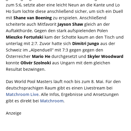
zum 5:6, setzte aber eine leicht Neun an die Kante und Lo
Ho Sum lochte diese anschließend sicher, um sich ein Duell
mit
Shane van Boening
zu erspielen. Anschließend
scheiterte auch Mitfavorit
Jayson Shaw
gleich an der
Auftakthürde. Gegen den stark aufspielenden Polen
Mieszko Fortuński
kam der Schotte kaum an den Tisch und
unterlag mit 2:7. Zuvor hatte sich
Dimitri Jungo
aus der
Schweiz im „Alpenduell“ mit 7:3 gegen gegen den
Österreicher
Mario He
durchgesetzt und
Skyler Woodward
konnte
Olivér Szolnoki
aus Ungarn mit dem gleichen
Resultat bezwingen.
Das World Pool Masters läuft noch bis zum 8. Mai. Für den
deutschsprachigen Raum gibt es einen Livestream bei
Matchroom Live
. Alle Infos, Ergebnisse und Ansetzungen
gibt es direkt bei
Matchroom
.
Anzeige