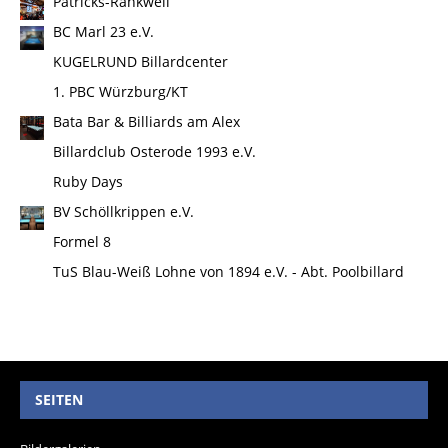
Patricks-Rankweil
BC Marl 23 e.V.
KUGELRUND Billardcenter
1. PBC Würzburg/KT
Bata Bar & Billiards am Alex
Billardclub Osterode 1993 e.V.
Ruby Days
BV Schöllkrippen e.V.
Formel 8
TuS Blau-Weiß Lohne von 1894 e.V. - Abt. Poolbillard
SEITEN