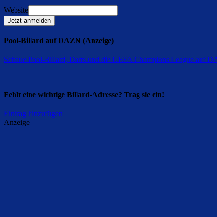
Website
Jetzt anmelden
Pool-Billard auf DAZN (Anzeige)
Schaue Pool-Billard, Darts und die UEFA Champions League auf 
Fehlt eine wichtige Billard-Adresse? Trag sie ein!
Eintrag hinzufügen
Anzeige