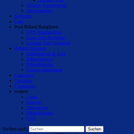
Women Tournaments
Showmatches
Kalender
Liga
Pool Billard Ranglisten
WPA Weltrangliste
Euro-Tour Rangliste
German Tour Rangliste
Billard-Adressen
Billardsalons & Bars
Billardvereine
Billardhändler
Eintrag hinzufügen
Cuemaker
Verbände
Champions
weitere
Links
Historie
Downloads
Bildergalerien
FAQ
Suchen nach: