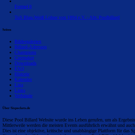
Formel 8
TuS Blau-Weiß Lohne von 1894 e.V. - Abt. Poolbillard
Seiten
Bildergalerien
Billard-Adressen
Champions
Cuemaker
Downloads
FAQ
Historie
Kalender
Liga
Links
Verbände
Über Sixpockets.de
Diese Pool Billard Website wurde ins Leben gerufen, um als Ergebnisd
Mittlerweile werden die meisten Events ausführlich erwähnt und auc
Dies ist eine objektive, kritische und unabhängige Plattform für das Sp