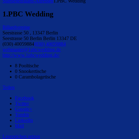
Startseite
Billard-Adressen
1.PBC Wedding
1.PBC Wedding
Billardvereine
Seestrasse 50 , 13347 Berlin
Seestrasse 50
Berlin
Berlin
13347
DE
(030) 40059884
(030) 40059884
webmaster@1pbcwedding.de
http://www.1pbcwedding.de/
8 Pooltische
0 Snookertische
0 Carambolagetische
Teilen
Facebook
Twitter
Google+
Tumblr
LinkedIn
Mail
Lesezeichen setzen