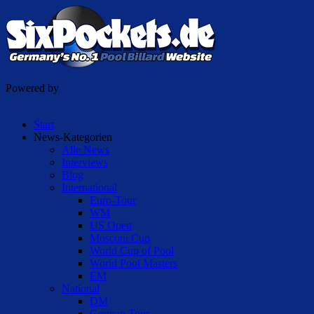
Powered by
Start
News-Kategorien
Alle News
Interviews
Blog
International
Euro-Tour
WM
US Open
Mosconi Cup
World Cup of Pool
World Pool Masters
EM
National
DM
German Tour