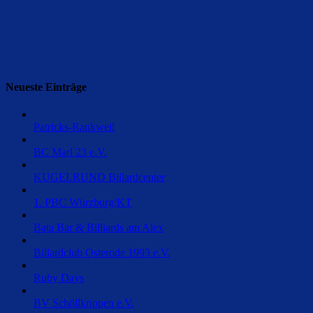
Neueste Einträge
Patricks-Rankweil
BC Marl 23 e.V.
KUGELRUND Billardcenter
1. PBC Würzburg/KT
Bata Bar & Billiards am Alex
Billardclub Osterode 1993 e.V.
Ruby Days
BV Schöllkrippen e.V.