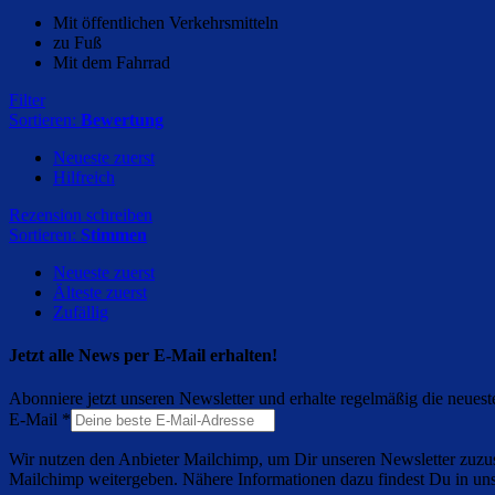
Mit öffentlichen Verkehrsmitteln
zu Fuß
Mit dem Fahrrad
Filter
Sortieren:
Bewertung
Neueste zuerst
Hilfreich
Rezension schreiben
Sortieren:
Stimmen
Neueste zuerst
Älteste zuerst
Zufällig
Jetzt alle News per E-Mail erhalten!
Abonniere jetzt unseren Newsletter und erhalte regelmäßig die neuest
E-Mail
*
Wir nutzen den Anbieter Mailchimp, um Dir unseren Newsletter zuzus
Mailchimp weitergeben. Nähere Informationen dazu findest Du in un