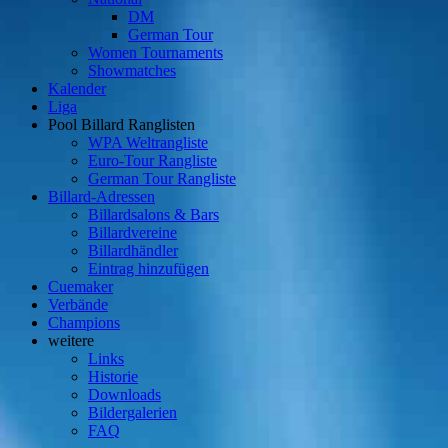
DM
German Tour
Women Tournaments
Showmatches
Kalender
Liga
Pool Billard Ranglisten
WPA Weltrangliste
Euro-Tour Rangliste
German Tour Rangliste
Billard-Adressen
Billardsalons & Bars
Billardvereine
Billardhändler
Eintrag hinzufügen
Cuemaker
Verbände
Champions
weitere
Links
Historie
Downloads
Bildergalerien
FAQ