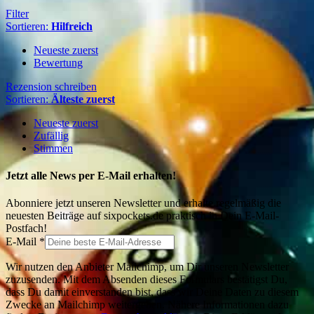
Filter
Sortieren:
Hilfreich
Neueste zuerst
Bewertung
Rezension schreiben
Sortieren:
Älteste zuerst
Neueste zuerst
Zufällig
Stimmen
Jetzt alle News per E-Mail erhalten!
Abonniere jetzt unseren Newsletter und erhalte regelmäßig die
neuesten Beiträge auf sixpockets.de praktisch in Dein E-Mail-
Postfach!
E-Mail
*
Wir nutzen den Anbieter Mailchimp, um Dir unseren Newsletter
zuzusenden. Mit dem Absenden dieses Formulars bestätigst Du,
dass Du damit einverstanden bist, dass wir Deine Daten zu diesem
Zwecke an Mailchimp weitergeben. Nähere Informationen dazu