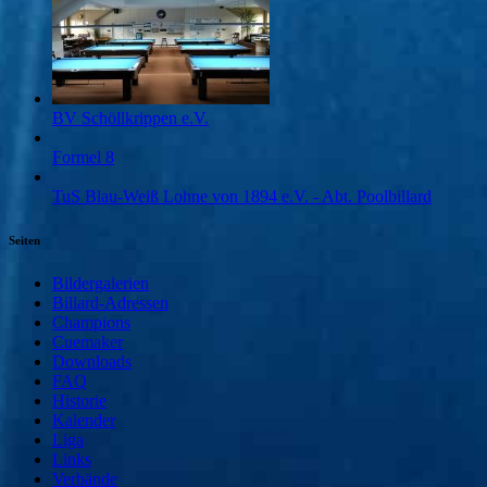
BV Schöllkrippen e.V.
Formel 8
TuS Blau-Weiß Lohne von 1894 e.V. - Abt. Poolbillard
Seiten
Bildergalerien
Billard-Adressen
Champions
Cuemaker
Downloads
FAQ
Historie
Kalender
Liga
Links
Verbände