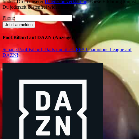
findest Du in unserer
Datenschutzerklärung
. Diese Erklärung kannst
Du jederzeit kostenfrei widerrufen.
Phone
Jetzt anmelden
Pool-Billard auf DAZN (Anzeige)
Schaue Pool-Billard, Darts und die UEFA Champions League auf
DAZN
!