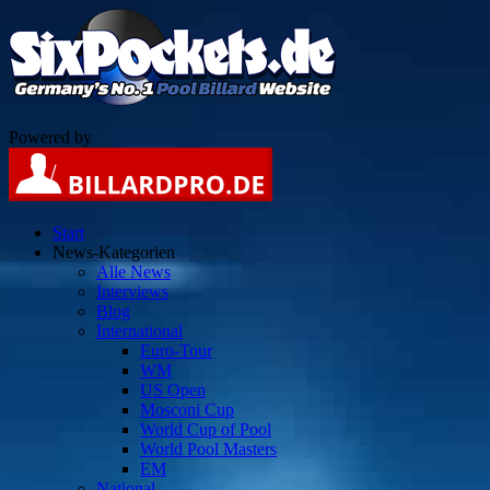
Powered by
Start
News-Kategorien
Alle News
Interviews
Blog
International
Euro-Tour
WM
US Open
Mosconi Cup
World Cup of Pool
World Pool Masters
EM
National