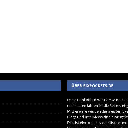
ÜBER SIXPOCKETS.DE
Diese Pool Billard Website wurde in
den letzten Jahren ist die Seite ste
Mittlerweile werden die meisten Eve
Blogs und Interviews sind hinzug
Dies ist eine objektive, kritische un