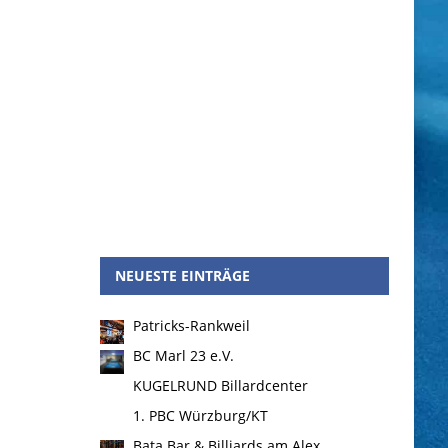
NEUESTE EINTRÄGE
Patricks-Rankweil
BC Marl 23 e.V.
KUGELRUND Billardcenter
1. PBC Würzburg/KT
Bata Bar & Billiards am Alex