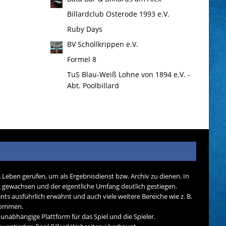
Billardclub Osterode 1993 e.V.
Ruby Days
BV Schöllkrippen e.V.
Formel 8
TuS Blau-Weiß Lohne von 1894 e.V. -
Abt. Poolbillard
s Leben gerufen, um als Ergebnisdienst bzw. Archiv zu dienen. In
tig gewachsen und der eigentliche Umfang deutlich gestiegen.
nts ausführlich erwähnt und auch viele weitere Bereiche wie z. B.
ekommen.
d unabhängige Plattform für das Spiel und die Spieler.