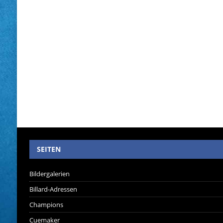
SEITEN
Bildergalerien
Billard-Adressen
Champions
Cuemaker