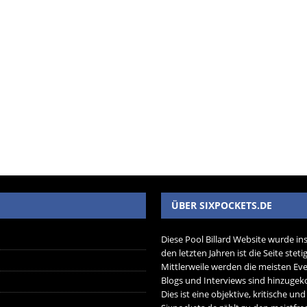
ÜBER SIXPOCKETS.DE
Diese Pool Billard Website wurde in
den letzten Jahren ist die Seite ste
Mittlerweile werden die meisten Eve
Blogs und Interviews sind hinzug
Dies ist eine objektive, kritische un