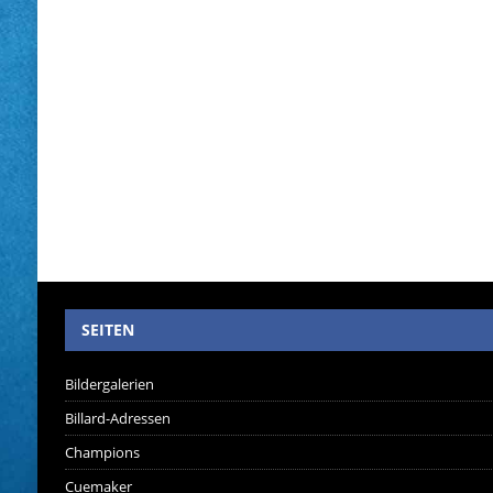
SEITEN
Bildergalerien
Billard-Adressen
Champions
Cuemaker