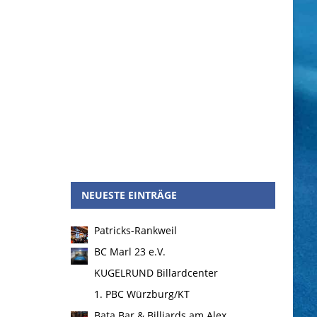
NEUESTE EINTRÄGE
Patricks-Rankweil
BC Marl 23 e.V.
KUGELRUND Billardcenter
1. PBC Würzburg/KT
Bata Bar & Billiards am Alex