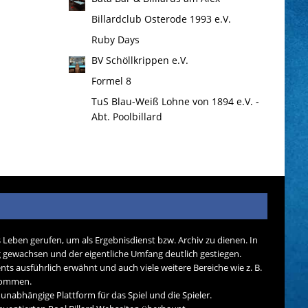
Billardclub Osterode 1993 e.V.
Ruby Days
BV Schöllkrippen e.V.
Formel 8
TuS Blau-Weiß Lohne von 1894 e.V. -
Abt. Poolbillard
s Leben gerufen, um als Ergebnisdienst bzw. Archiv zu dienen. In
tig gewachsen und der eigentliche Umfang deutlich gestiegen.
nts ausführlich erwähnt und auch viele weitere Bereiche wie z. B.
ekommen.
d unabhängige Plattform für das Spiel und die Spieler.