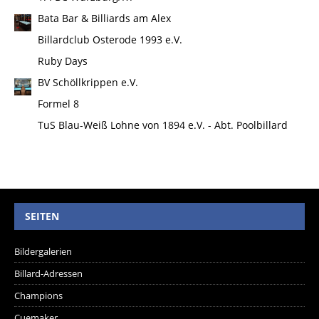
Bata Bar & Billiards am Alex
Billardclub Osterode 1993 e.V.
Ruby Days
BV Schöllkrippen e.V.
Formel 8
TuS Blau-Weiß Lohne von 1894 e.V. - Abt. Poolbillard
SEITEN
Bildergalerien
Billard-Adressen
Champions
Cuemaker