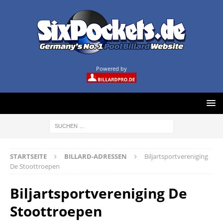
Powered by
STARTSEITE
BILLARD-ADRESSEN
Biljartsportvereniging
De Stoottroepen
Biljartsportvereniging De
Stoottroepen