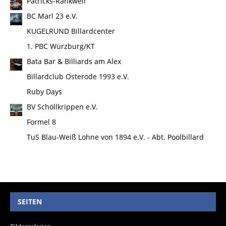
Patricks-Rankweil
BC Marl 23 e.V.
KUGELRUND Billardcenter
1. PBC Würzburg/KT
Bata Bar & Billiards am Alex
Billardclub Osterode 1993 e.V.
Ruby Days
BV Schöllkrippen e.V.
Formel 8
TuS Blau-Weiß Lohne von 1894 e.V. - Abt. Poolbillard
SEITEN