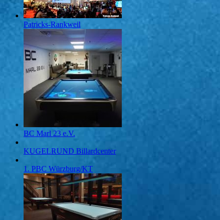
Patricks-Rankweil
BC Marl 23 e.V.
KUGELRUND Billardcenter
1. PBC Würzburg/KT