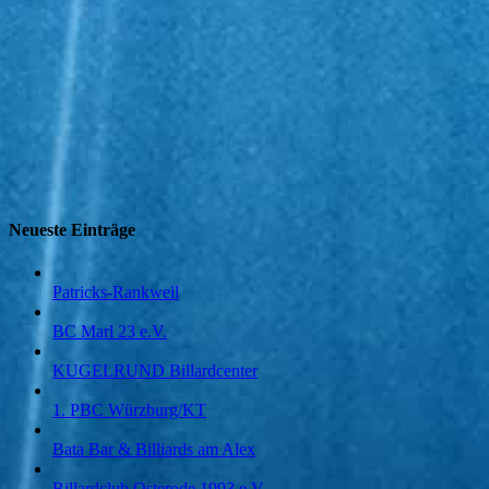
Neueste Einträge
Patricks-Rankweil
BC Marl 23 e.V.
KUGELRUND Billardcenter
1. PBC Würzburg/KT
Bata Bar & Billiards am Alex
Billardclub Osterode 1993 e.V.