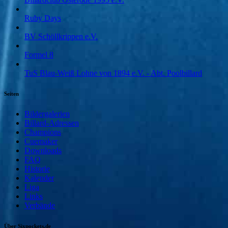
Ruby Days
BV Schöllkrippen e.V.
Formel 8
TuS Blau-Weiß Lohne von 1894 e.V. - Abt. Poolbillard
Seiten
Bildergalerien
Billard-Adressen
Champions
Cuemaker
Downloads
FAQ
Historie
Kalender
Liga
Links
Verbände
Über Sixpockets.de