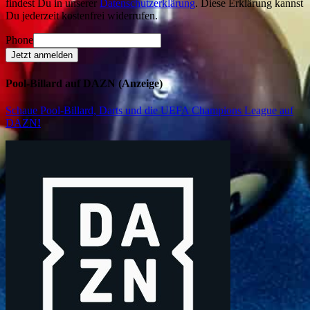
findest Du in unserer
Datenschutzerklärung
. Diese Erklärung kannst
Du jederzeit kostenfrei widerrufen.
Phone
Jetzt anmelden
Pool-Billard auf DAZN (Anzeige)
Schaue Pool-Billard, Darts und die UEFA Champions League auf
DAZN
!