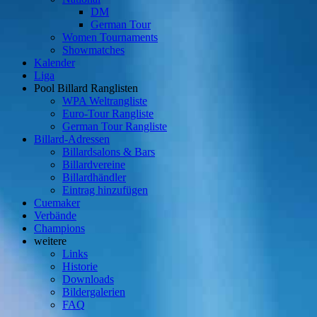
DM
German Tour
Women Tournaments
Showmatches
Kalender
Liga
Pool Billard Ranglisten
WPA Weltrangliste
Euro-Tour Rangliste
German Tour Rangliste
Billard-Adressen
Billardsalons & Bars
Billardvereine
Billardhändler
Eintrag hinzufügen
Cuemaker
Verbände
Champions
weitere
Links
Historie
Downloads
Bildergalerien
FAQ