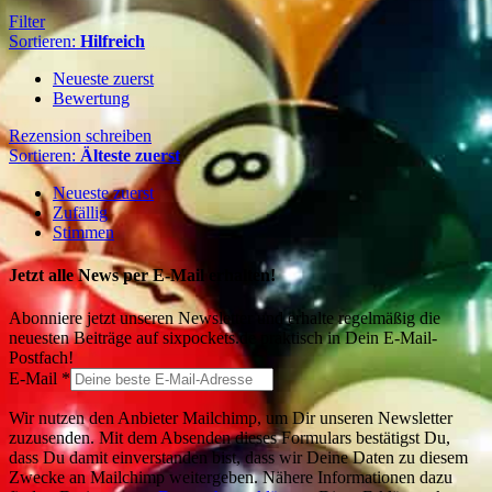
Filter
Sortieren:
Hilfreich
Neueste zuerst
Bewertung
Rezension schreiben
Sortieren:
Älteste zuerst
Neueste zuerst
Zufällig
Stimmen
Jetzt alle News per E-Mail erhalten!
Abonniere jetzt unseren Newsletter und erhalte regelmäßig die
neuesten Beiträge auf sixpockets.de praktisch in Dein E-Mail-
Postfach!
E-Mail
*
Wir nutzen den Anbieter Mailchimp, um Dir unseren Newsletter
zuzusenden. Mit dem Absenden dieses Formulars bestätigst Du,
dass Du damit einverstanden bist, dass wir Deine Daten zu diesem
Zwecke an Mailchimp weitergeben. Nähere Informationen dazu