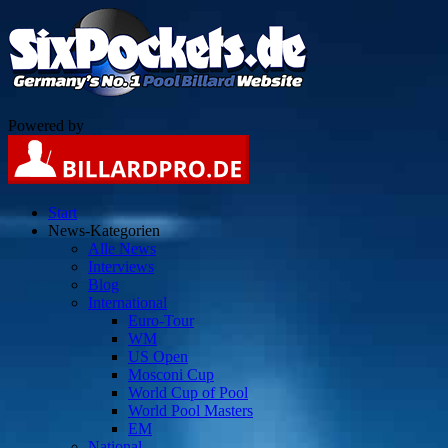
Powered by
Start
News-Kategorien
Alle News
Interviews
Blog
International
Euro-Tour
WM
US Open
Mosconi Cup
World Cup of Pool
World Pool Masters
EM
National