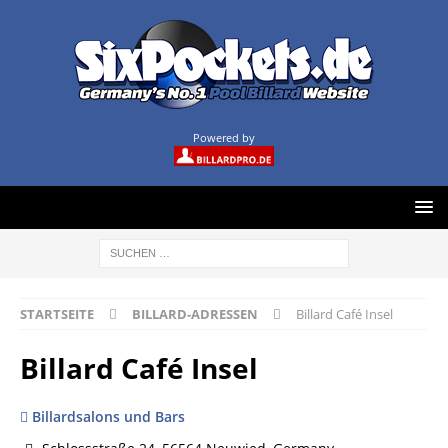
Powered by
STARTSEITE
BILLARD-ADRESSEN
Billard Café Insel
Billard Café Insel
Billardsalons und Bars