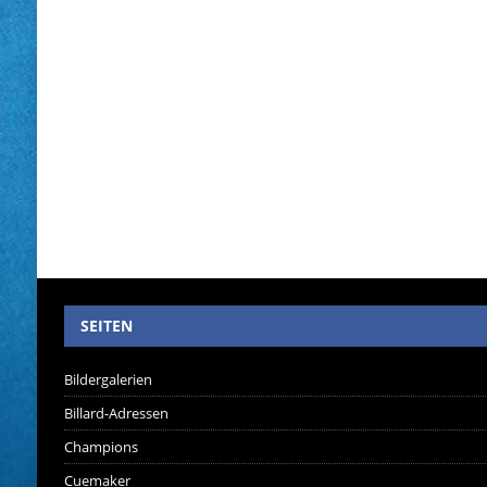
SEITEN
Bildergalerien
Billard-Adressen
Champions
Cuemaker