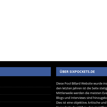
ÜBER SIXPOCKETS.DE
Diese Pool Billard Website wurde in
den letzten Jahren ist die Seite ste
Mittlerweile werden die meisten Eve
Blogs und Interviews sind hinzug
Dies ist eine objektive, kritische un