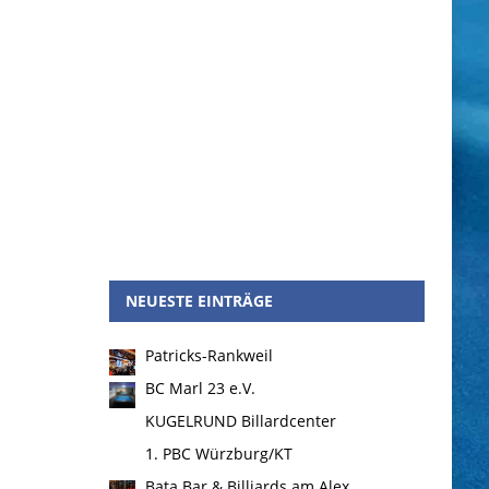
NEUESTE EINTRÄGE
Patricks-Rankweil
BC Marl 23 e.V.
KUGELRUND Billardcenter
1. PBC Würzburg/KT
Bata Bar & Billiards am Alex