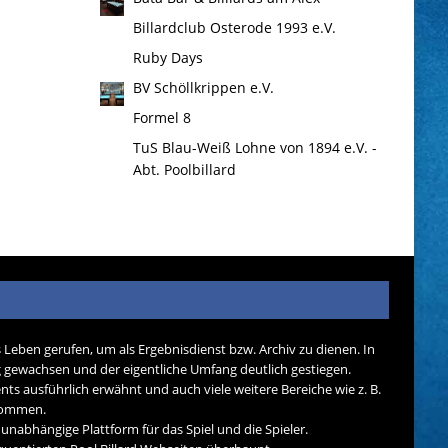
Billardclub Osterode 1993 e.V.
Ruby Days
BV Schöllkrippen e.V.
Formel 8
TuS Blau-Weiß Lohne von 1894 e.V. -
Abt. Poolbillard
s Leben gerufen, um als Ergebnisdienst bzw. Archiv zu dienen. In
tig gewachsen und der eigentliche Umfang deutlich gestiegen.
nts ausführlich erwähnt und auch viele weitere Bereiche wie z. B.
ekommen.
d unabhängige Plattform für das Spiel und die Spieler.