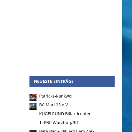
NEUESTE EINTRÄGE
Patricks-Rankweil
BC Marl 23 e.V.
KUGELRUND Billardcenter
1. PBC Würzburg/KT
Bata Bar & Billiards am Alex