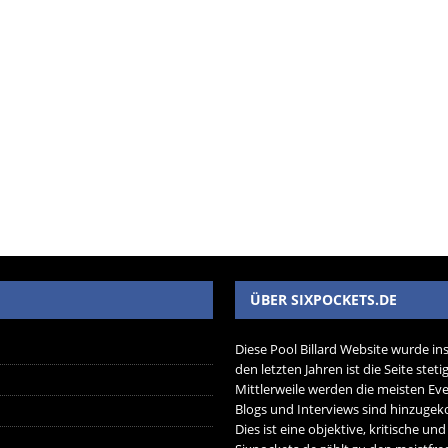
ÜBER SIXPOCKETS.DE
Diese Pool Billard Website wurde in
den letzten Jahren ist die Seite ste
Mittlerweile werden die meisten Eve
Blogs und Interviews sind hinzug
Dies ist eine objektive, kritische un