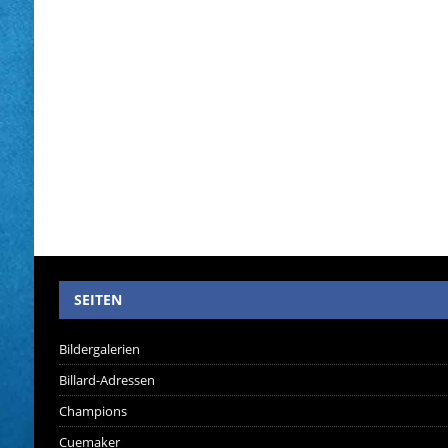
SEITEN
Bildergalerien
Billard-Adressen
Champions
Cuemaker