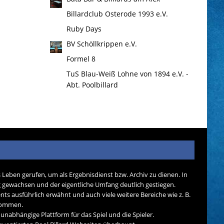
Billardclub Osterode 1993 e.V.
Ruby Days
BV Schöllkrippen e.V.
Formel 8
TuS Blau-Weiß Lohne von 1894 e.V. -
Abt. Poolbillard
s Leben gerufen, um als Ergebnisdienst bzw. Archiv zu dienen. In
tig gewachsen und der eigentliche Umfang deutlich gestiegen.
nts ausführlich erwähnt und auch viele weitere Bereiche wie z. B.
ekommen.
d unabhängige Plattform für das Spiel und die Spieler.