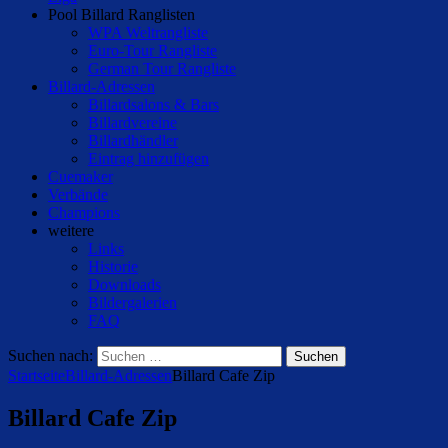
Pool Billard Ranglisten
WPA Weltrangliste
Euro-Tour Rangliste
German Tour Rangliste
Billard-Adressen
Billardsalons & Bars
Billardvereine
Billardhändler
Eintrag hinzufügen
Cuemaker
Verbände
Champions
weitere
Links
Historie
Downloads
Bildergalerien
FAQ
Suchen nach:
Startseite
Billard-Adressen
Billard Cafe Zip
Billard Cafe Zip