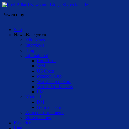
Powered by
Start
News-Kategorien
Alle News
Interviews
Blog
International
Euro-Tour
WM
US Open
Mosconi Cup
World Cup of Pool
World Pool Masters
EM
National
DM
German Tour
Women Tournaments
Showmatches
Kalender
Liga