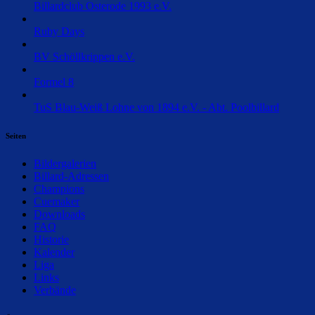
Billardclub Osterode 1993 e.V.
Ruby Days
BV Schöllkrippen e.V.
Formel 8
TuS Blau-Weiß Lohne von 1894 e.V. - Abt. Poolbillard
Seiten
Bildergalerien
Billard-Adressen
Champions
Cuemaker
Downloads
FAQ
Historie
Kalender
Liga
Links
Verbände