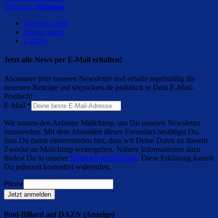
Sortieren:
Stimmen
Neueste zuerst
Älteste zuerst
Zufällig
Jetzt alle News per E-Mail erhalten!
Abonniere jetzt unseren Newsletter und erhalte regelmäßig die
neuesten Beiträge auf sixpockets.de praktisch in Dein E-Mail-
Postfach!
E-Mail
*
Wir nutzen den Anbieter Mailchimp, um Dir unseren Newsletter
zuzusenden. Mit dem Absenden dieses Formulars bestätigst Du,
dass Du damit einverstanden bist, dass wir Deine Daten zu diesem
Zwecke an Mailchimp weitergeben. Nähere Informationen dazu
findest Du in unserer
Datenschutzerklärung
. Diese Erklärung kannst
Du jederzeit kostenfrei widerrufen.
Phone
Jetzt anmelden
Pool-Billard auf DAZN (Anzeige)