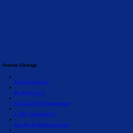
Neueste Einträge
Patricks-Rankweil
BC Marl 23 e.V.
KUGELRUND Billardcenter
1. PBC Würzburg/KT
Bata Bar & Billiards am Alex