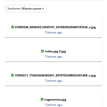
Sortieren:
Älteste zuerst
67689246_683645212049101_5470645620400193536_o.jpg
7 Jahren ago
index.jpg 2.jpg
7 Jahren ago
72956511_733643040382651_5870792398925201408_n.jpg
7 Jahren ago
Logoumriss.jpg
7 Jahren ago