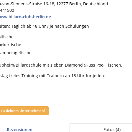
-von-Siemens-Straße 16-18, 12277 Berlin, Deutschland
0441500
www.billard-club-berlin.de
iten: Täglich ab 18 Uhr / je nach Schulungen
ltische
ookertische
rambolagetische
lubheim/Billardschule mit sieben Diamond 9Fuss Pool Tischen.
tag freies Training mit Trainern ab 18 Uhr für jeden.
ag zu deinem Unternehmen?
Rezensionen
Fotos (4)