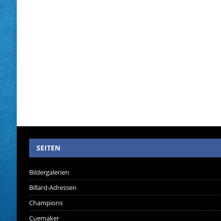
SEITEN
Bildergalerien
Billard-Adressen
Champions
Cuemaker