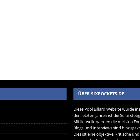
ÜBER SIXPOCKETS.DE
Diese Pool Billard Website wurde in
den letzten Jahren ist die Seite ste
Mittlerweile werden die meisten Eve
Blogs und Interviews sind hinzug
Dies ist eine objektive, kritische un