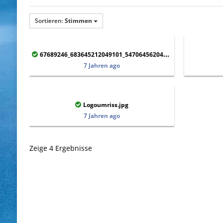
Sortieren:
Stimmen
67689246_683645212049101_5470645620400193536_o.jpg
7 Jahren ago
Logoumriss.jpg
7 Jahren ago
Zeige 4 Ergebnisse