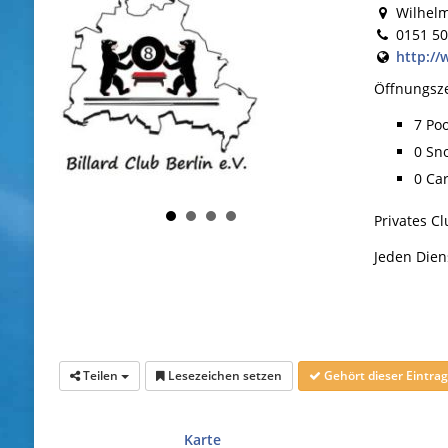
Wilhelm
0151 5
http://
Öffnungsze
7 Poo
0 Sn
0 Ca
Privates C
Jeden Diens
Teilen
Lesezeichen setzen
Gehört dieser Eintr
Karte