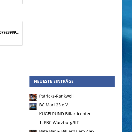
01408_n.jpg
NEUESTE EINTRÄGE
Patricks-Rankweil
BC Marl 23 e.V.
KUGELRUND Billardcenter
1. PBC Würzburg/KT
Bata Bar & Billiards am Alex