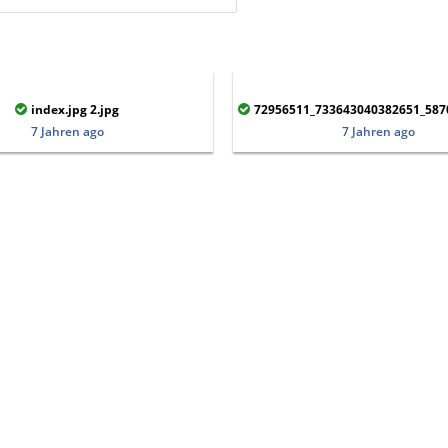
index.jpg 2.jpg
72956511_733643040382651_58707923989252
7 Jahren ago
7 Jahren ago