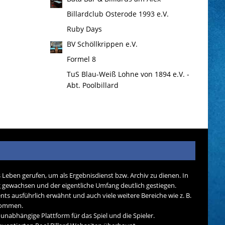
Billardclub Osterode 1993 e.V.
Ruby Days
BV Schöllkrippen e.V.
Formel 8
TuS Blau-Weiß Lohne von 1894 e.V. -
Abt. Poolbillard
s Leben gerufen, um als Ergebnisdienst bzw. Archiv zu dienen. In
tig gewachsen und der eigentliche Umfang deutlich gestiegen.
nts ausführlich erwähnt und auch viele weitere Bereiche wie z. B.
ekommen.
d unabhängige Plattform für das Spiel und die Spieler.