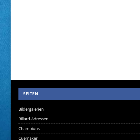
SEITEN
Bildergalerien
Billard-Adressen
Champions
Cuemaker