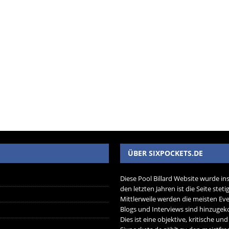
ÜBER SIXPOCKETS.DE
Diese Pool Billard Website wurde in
den letzten Jahren ist die Seite ste
Mittlerweile werden die meisten Eve
Blogs und Interviews sind hinzug
Dies ist eine objektive, kritische un