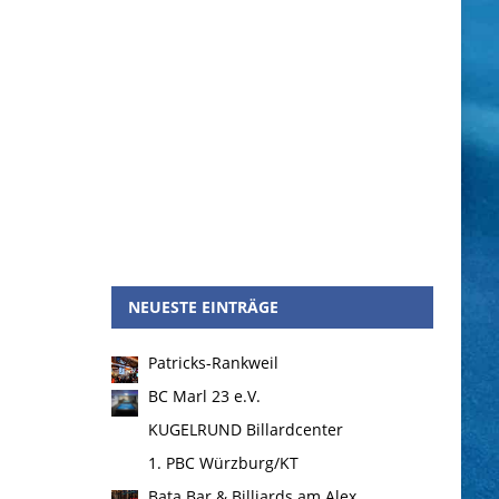
NEUESTE EINTRÄGE
Patricks-Rankweil
BC Marl 23 e.V.
KUGELRUND Billardcenter
1. PBC Würzburg/KT
Bata Bar & Billiards am Alex