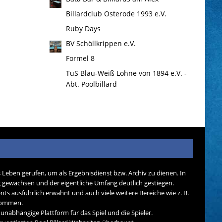
Billardclub Osterode 1993 e.V.
Ruby Days
BV Schöllkrippen e.V.
Formel 8
TuS Blau-Weiß Lohne von 1894 e.V. -
Abt. Poolbillard
s Leben gerufen, um als Ergebnisdienst bzw. Archiv zu dienen. In
tig gewachsen und der eigentliche Umfang deutlich gestiegen.
nts ausführlich erwähnt und auch viele weitere Bereiche wie z. B.
ekommen.
d unabhängige Plattform für das Spiel und die Spieler.