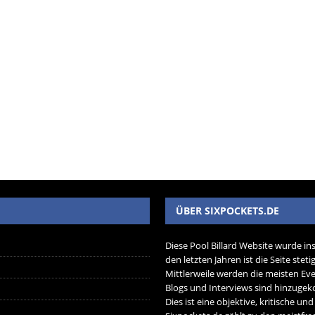
ÜBER SIXPOCKETS.DE
Diese Pool Billard Website wurde in
den letzten Jahren ist die Seite ste
Mittlerweile werden die meisten Eve
Blogs und Interviews sind hinzug
Dies ist eine objektive, kritische un