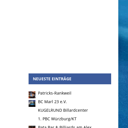
NEUESTE EINTRÄGE
Patricks-Rankweil
BC Marl 23 e.V.
KUGELRUND Billardcenter
1. PBC Würzburg/KT
Bata Bar & Billiards am Alex