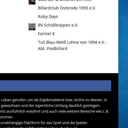
Billardclub Osterode 1993 e.V.
Ruby Days
BV Schöllkrippen e.V.
Formel 8
TuS Blau-Weiß Lohne von 1894 e.V. -
Abt. Poolbillard
s Leben gerufen, um als Ergebnisdienst bzw. Archiv zu dienen. In
tig gewachsen und der eigentliche Umfang deutlich gestiegen.
nts ausführlich erwähnt und auch viele weitere Bereiche wie z. B.
ekommen.
d unabhängige Plattform für das Spiel und die Spieler.