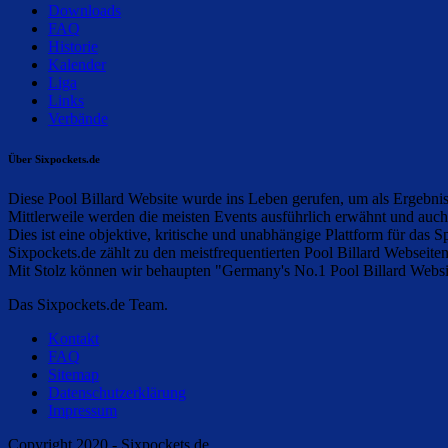
Downloads
FAQ
Historie
Kalender
Liga
Links
Verbände
Über Sixpockets.de
Diese Pool Billard Website wurde ins Leben gerufen, um als Ergebnisd
Mittlerweile werden die meisten Events ausführlich erwähnt und auc
Dies ist eine objektive, kritische und unabhängige Plattform für das Sp
Sixpockets.de zählt zu den meistfrequentierten Pool Billard Webseite
Mit Stolz können wir behaupten "Germany's No.1 Pool Billard Websit
Das Sixpockets.de Team.
Kontakt
FAQ
Sitemap
Datenschutzerklärung
Impressum
Copyright 2020 - Sixpockets.de