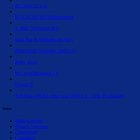
BC Marl 23 e.V.
KUGELRUND Billardcenter
1. PBC Würzburg/KT
Bata Bar & Billiards am Alex
Billardclub Osterode 1993 e.V.
Ruby Days
BV Schöllkrippen e.V.
Formel 8
TuS Blau-Weiß Lohne von 1894 e.V. - Abt. Poolbillard
Seiten
Bildergalerien
Billard-Adressen
Champions
Cuemaker