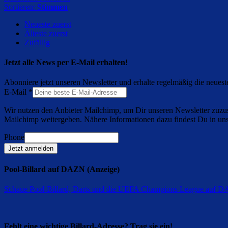
Sortieren:
Stimmen
Neueste zuerst
Älteste zuerst
Zufällig
Jetzt alle News per E-Mail erhalten!
Abonniere jetzt unseren Newsletter und erhalte regelmäßig die neuest
E-Mail
*
Wir nutzen den Anbieter Mailchimp, um Dir unseren Newsletter zuzus
Mailchimp weitergeben. Nähere Informationen dazu findest Du in un
Phone
Jetzt anmelden
Pool-Billard auf DAZN (Anzeige)
Schaue Pool-Billard, Darts und die UEFA Champions League auf 
Fehlt eine wichtige Billard-Adresse? Trag sie ein!