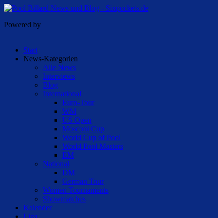
Powered by
Start
News-Kategorien
Alle News
Interviews
Blog
International
Euro-Tour
WM
US Open
Mosconi Cup
World Cup of Pool
World Pool Masters
EM
National
DM
German Tour
Women Tournaments
Showmatches
Kalender
Liga