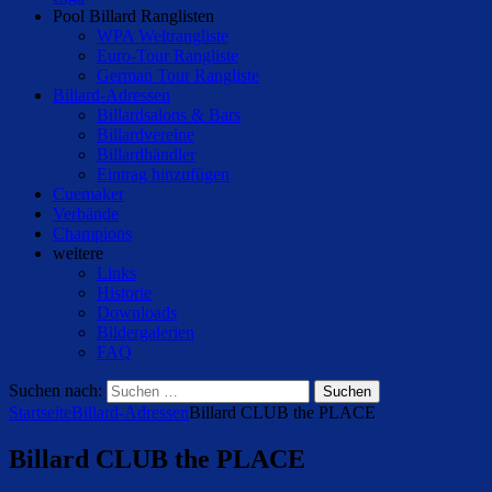
Pool Billard Ranglisten
WPA Weltrangliste
Euro-Tour Rangliste
German Tour Rangliste
Billard-Adressen
Billardsalons & Bars
Billardvereine
Billardhändler
Eintrag hinzufügen
Cuemaker
Verbände
Champions
weitere
Links
Historie
Downloads
Bildergalerien
FAQ
Suchen nach:
Startseite
Billard-Adressen
Billard CLUB the PLACE
Billard CLUB the PLACE