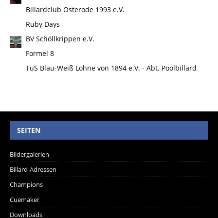
Billardclub Osterode 1993 e.V.
Ruby Days
BV Schöllkrippen e.V.
Formel 8
TuS Blau-Weiß Lohne von 1894 e.V. - Abt. Poolbillard
SEITEN
Bildergalerien
Billard-Adressen
Champions
Cuemaker
Downloads