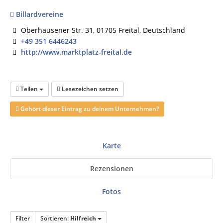
Billardvereine
Oberhausener Str. 31, 01705 Freital, Deutschland
+49 351 6446243
http://www.marktplatz-freital.de
Teilen
Lesezeichen setzen
Gehört dieser Eintrag zu deinem Unternehmen?
Karte
Rezensionen
Fotos
Filter
Sortieren:
Hilfreich