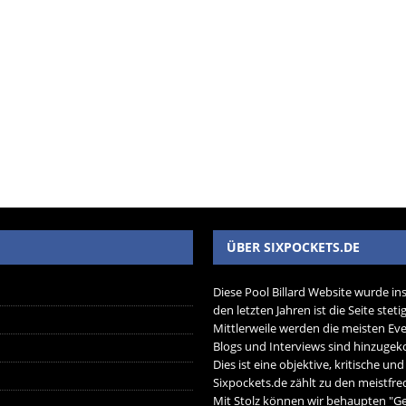
ÜBER SIXPOCKETS.DE
Diese Pool Billard Website wurde in
den letzten Jahren ist die Seite ste
Mittlerweile werden die meisten Eve
Blogs und Interviews sind hinzug
Dies ist eine objektive, kritische un
Sixpockets.de zählt zu den meistfre
Mit Stolz können wir behaupten "Ger