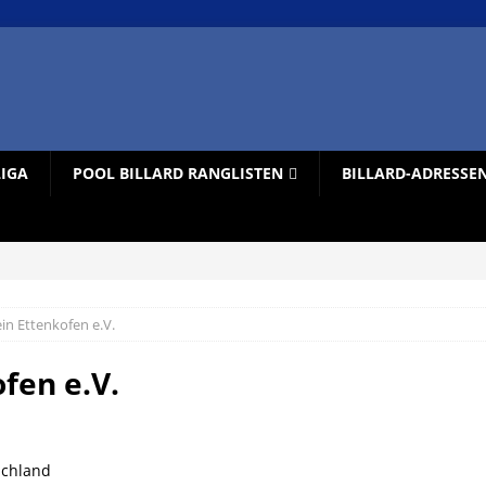
LIGA
POOL BILLARD RANGLISTEN
BILLARD-ADRESSE
ein Ettenkofen e.V.
fen e.V.
schland