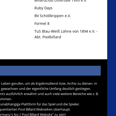
Billardclub Osterode 1993 e.V.
Ruby Days
BV Schöllkrippen e.V.
Formel 8
TuS Blau-Weiß Lohne von 1894 e.V. -
Abt. Poolbillard
s Leben gerufen, um als Ergebnisdienst bzw. Archiv zu dienen. In
tig gewachsen und der eigentliche Umfang deutlich gestiegen.
nts ausführlich erwähnt und auch viele weitere Bereiche wie z. B.
ekommen.
d unabhängige Plattform für das Spiel und die Spieler.
quentierten Pool Billard Webseiten überhaupt.
many's No.1 Pool Billard Website" zu sein!