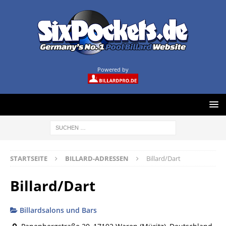
Powered by
STARTSEITE
BILLARD-ADRESSEN
Billard/Dart
Billard/Dart
Billardsalons und Bars