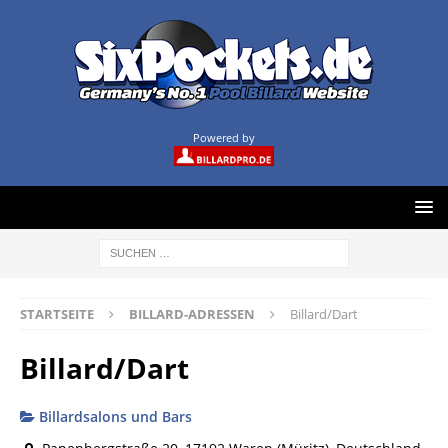
Powered by
STARTSEITE
BILLARD-ADRESSEN
Billard/Dart
Billard/Dart
Billardsalons und Bars