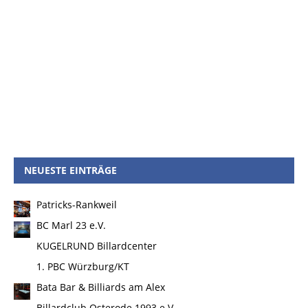
NEUESTE EINTRÄGE
Patricks-Rankweil
BC Marl 23 e.V.
KUGELRUND Billardcenter
1. PBC Würzburg/KT
Bata Bar & Billiards am Alex
Billardclub Osterode 1993 e.V.