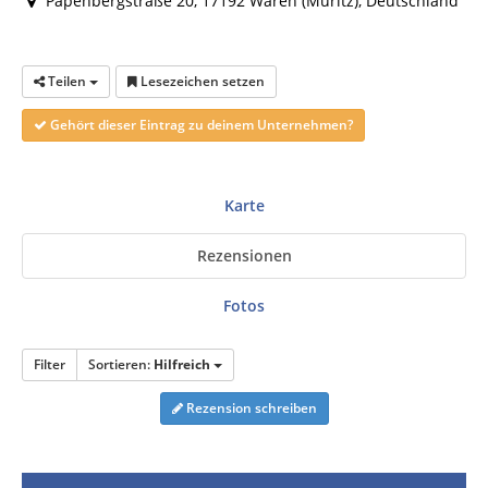
Papenbergstraße 20, 17192 Waren (Müritz), Deutschland
Teilen
Lesezeichen setzen
Gehört dieser Eintrag zu deinem Unternehmen?
Karte
Rezensionen
Fotos
Filter
Sortieren:
Hilfreich
Rezension schreiben