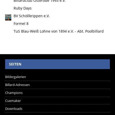
Billardclub Osterode 1993 e.V.
Ruby Days
BV Schöllkrippen e.V.
Formel 8
TuS Blau-Weiß Lohne von 1894 e.V. - Abt. Poolbillard
SEITEN
Bildergalerien
Billard-Adressen
Champions
Cuemaker
Downloads