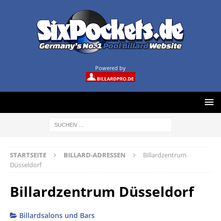
Powered by
STARTSEITE
BILLARD-ADRESSEN
Billardzentrum
Düsseldorf
Billardzentrum Düsseldorf
Billardsalons und Bars