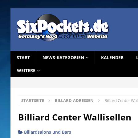
START
NEWS-KATEGORIEN
KALENDER
WEITERE
STARTSEITE
BILLARD-ADRESSEN
Billiard Center Wal
Billiard Center Wallisellen
Billardsalons und Bars