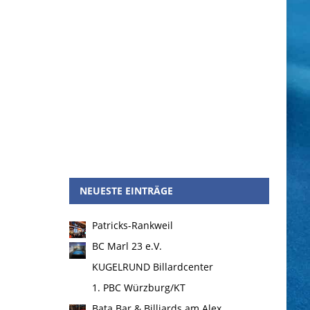
NEUESTE EINTRÄGE
Patricks-Rankweil
BC Marl 23 e.V.
KUGELRUND Billardcenter
1. PBC Würzburg/KT
Bata Bar & Billiards am Alex