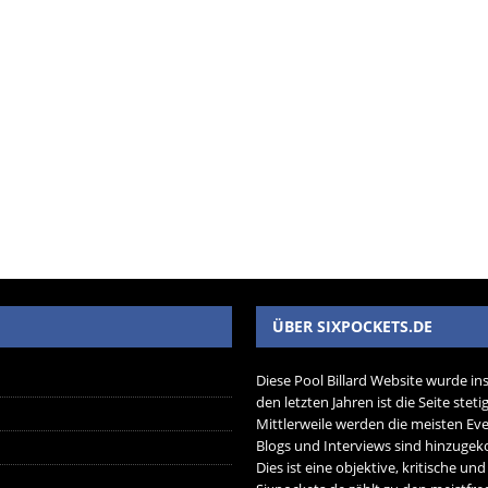
ÜBER SIXPOCKETS.DE
Diese Pool Billard Website wurde in
den letzten Jahren ist die Seite ste
Mittlerweile werden die meisten Eve
Blogs und Interviews sind hinzug
Dies ist eine objektive, kritische un