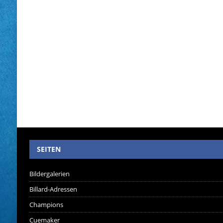
SEITEN
Bildergalerien
Billard-Adressen
Champions
Cuemaker