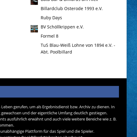
Billardclub Osterode 1993 e.V.
Ruby Days
BV Schöllkrippen e.V.
Formel 8
TuS Blau-Weiß Lohne von 1894 e.V. -
Abt. Poolbillard
s Leben gerufen, um als Ergebnisdienst bzw. Archiv zu dienen. In
tig gewachsen und der eigentliche Umfang deutlich gestiegen.
nts ausführlich erwähnt und auch viele weitere Bereiche wie z. B.
ekommen.
d unabhängige Plattform für das Spiel und die Spieler.