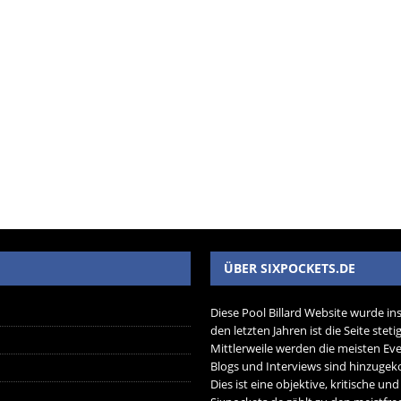
ÜBER SIXPOCKETS.DE
Diese Pool Billard Website wurde in
den letzten Jahren ist die Seite ste
Mittlerweile werden die meisten Eve
Blogs und Interviews sind hinzug
Dies ist eine objektive, kritische un