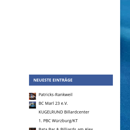
NEUESTE EINTRÄGE
Patricks-Rankweil
BC Marl 23 e.V.
KUGELRUND Billardcenter
1. PBC Würzburg/KT
Bata Bar & Billiards am Alex