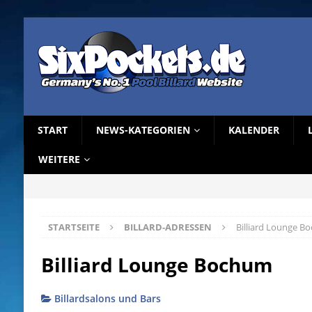
START
NEWS-KATEGORIEN
KALENDER
WEITERE
STARTSEITE
BILLARD-ADRESSEN
Billiard Lounge B
Billiard Lounge Bochum
Billardsalons und Bars