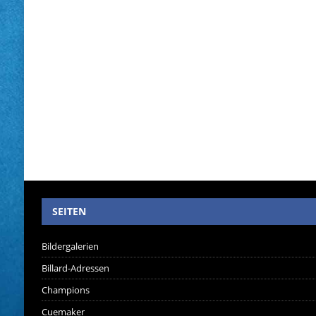
SEITEN
Bildergalerien
Billard-Adressen
Champions
Cuemaker