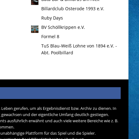
Billardclub Osterode 1993 e.V.
Ruby Days
BV Schöllkrippen e.V.
Formel 8
TuS Blau-Weiß Lohne von 1894 e.V. -
Abt. Poolbillard
s Leben gerufen, um als Ergebnisdienst bzw. Archiv zu dienen. In
tig gewachsen und der eigentliche Umfang deutlich gestiegen.
nts ausführlich erwähnt und auch viele weitere Bereiche wie z. B.
ekommen.
d unabhängige Plattform für das Spiel und die Spieler.