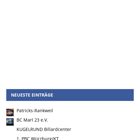
NEUESTE EINTRÄGE
Patricks-Rankweil
BC Marl 23 e.V.
KUGELRUND Billardcenter
1. PBC Würzburg/KT