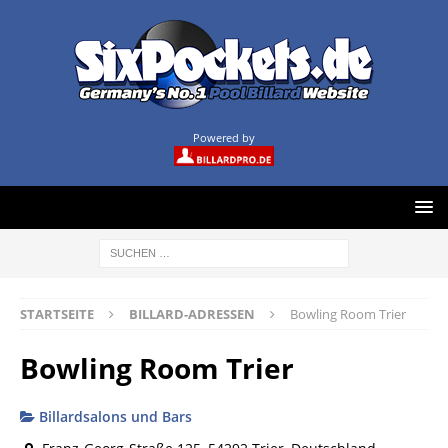
Powered by
STARTSEITE
BILLARD-ADRESSEN
Bowling Room Trier
Bowling Room Trier
Billardsalons und Bars