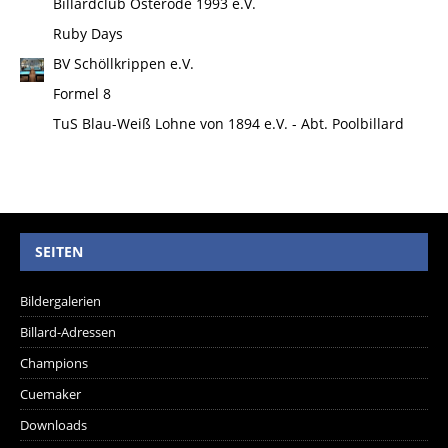
Billardclub Osterode 1993 e.V.
Ruby Days
BV Schöllkrippen e.V.
Formel 8
TuS Blau-Weiß Lohne von 1894 e.V. - Abt. Poolbillard
SEITEN
Bildergalerien
Billard-Adressen
Champions
Cuemaker
Downloads