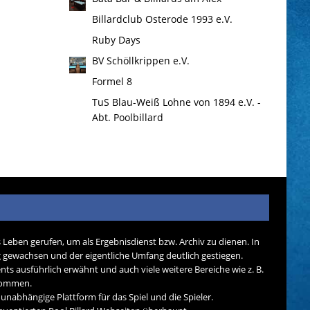
Billardclub Osterode 1993 e.V.
Ruby Days
BV Schöllkrippen e.V.
Formel 8
TuS Blau-Weiß Lohne von 1894 e.V. -
Abt. Poolbillard
s Leben gerufen, um als Ergebnisdienst bzw. Archiv zu dienen. In
tig gewachsen und der eigentliche Umfang deutlich gestiegen.
nts ausführlich erwähnt und auch viele weitere Bereiche wie z. B.
ekommen.
d unabhängige Plattform für das Spiel und die Spieler.