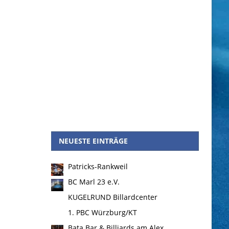
NEUESTE EINTRÄGE
Patricks-Rankweil
BC Marl 23 e.V.
KUGELRUND Billardcenter
1. PBC Würzburg/KT
Bata Bar & Billiards am Alex