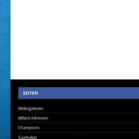
SEITEN
Bildergalerien
Billard-Adressen
Champions
Cuemaker