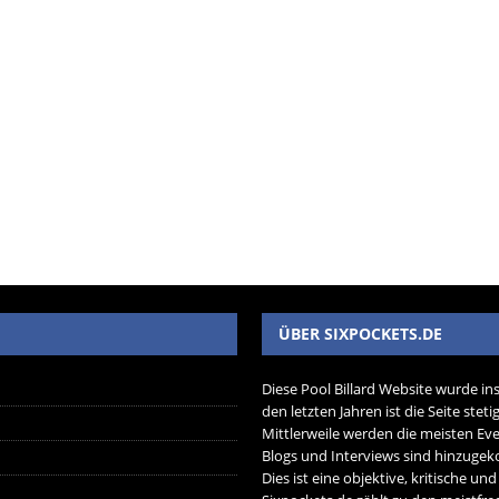
ÜBER SIXPOCKETS.DE
Diese Pool Billard Website wurde in
den letzten Jahren ist die Seite ste
Mittlerweile werden die meisten Eve
Blogs und Interviews sind hinzug
Dies ist eine objektive, kritische un