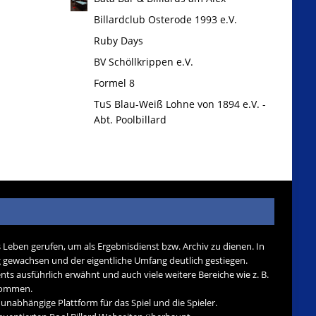
Billardclub Osterode 1993 e.V.
Ruby Days
BV Schöllkrippen e.V.
Formel 8
TuS Blau-Weiß Lohne von 1894 e.V. -
Abt. Poolbillard
s Leben gerufen, um als Ergebnisdienst bzw. Archiv zu dienen. In
tig gewachsen und der eigentliche Umfang deutlich gestiegen.
nts ausführlich erwähnt und auch viele weitere Bereiche wie z. B.
ekommen.
d unabhängige Plattform für das Spiel und die Spieler.