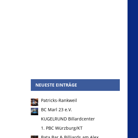
NEUESTE EINTRÄGE
Patricks-Rankweil
BC Marl 23 e.V.
KUGELRUND Billardcenter
1. PBC Würzburg/KT
Bata Bar & Billiards am Alex