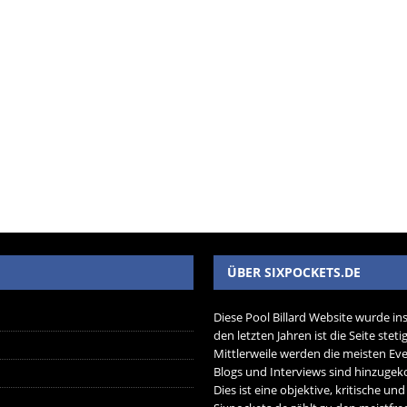
ÜBER SIXPOCKETS.DE
Diese Pool Billard Website wurde in
den letzten Jahren ist die Seite ste
Mittlerweile werden die meisten Eve
Blogs und Interviews sind hinzug
Dies ist eine objektive, kritische un