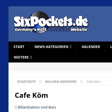
START
NEWS-KATEGORIEN
KALENDER
WEITERE
STARTSEITE
BILLARD-ADRESSEN
Cafe Köm
Cafe Köm
Billardsalons und Bars