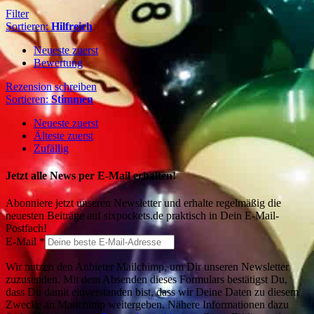
Filter
Sortieren:
Hilfreich
Neueste zuerst
Bewertung
Rezension schreiben
Sortieren:
Stimmen
Neueste zuerst
Älteste zuerst
Zufällig
Jetzt alle News per E-Mail erhalten!
Abonniere jetzt unseren Newsletter und erhalte regelmäßig die
neuesten Beiträge auf sixpockets.de praktisch in Dein E-Mail-
Postfach!
E-Mail
*
Wir nutzen den Anbieter Mailchimp, um Dir unseren Newsletter
zuzusenden. Mit dem Absenden dieses Formulars bestätigst Du,
dass Du damit einverstanden bist, dass wir Deine Daten zu diesem
Zwecke an Mailchimp weitergeben. Nähere Informationen dazu