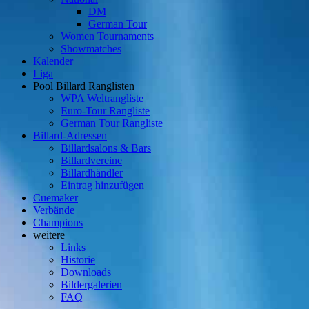
DM
German Tour
Women Tournaments
Showmatches
Kalender
Liga
Pool Billard Ranglisten
WPA Weltrangliste
Euro-Tour Rangliste
German Tour Rangliste
Billard-Adressen
Billardsalons & Bars
Billardvereine
Billardhändler
Eintrag hinzufügen
Cuemaker
Verbände
Champions
weitere
Links
Historie
Downloads
Bildergalerien
FAQ