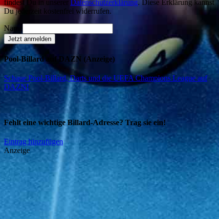
findest Du in unserer
Datenschutzerklärung
. Diese Erklärung kannst
Du jederzeit kostenfrei widerrufen.
Name
Jetzt anmelden
Pool-Billard auf DAZN (Anzeige)
Schaue Pool-Billard, Darts und die UEFA Champions League auf
DAZN
!
Fehlt eine wichtige Billard-Adresse? Trag sie ein!
Eintrag hinzufügen
Anzeige