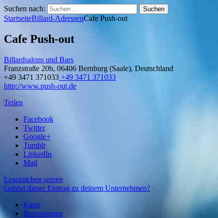
Suchen nach:
Startseite
Billard-Adressen
Cafe Push-out
Cafe Push-out
Billardsalons und Bars
Franzstraße 20b, 06406 Bernburg (Saale), Deutschland
+49 3471 371033
+49 3471 371033
http://www.push-out.de
Teilen
Facebook
Twitter
Google+
Tumblr
LinkedIn
Mail
Lesezeichen setzen
Gehört dieser Eintrag zu deinem Unternehmen?
Karte
Rezensionen