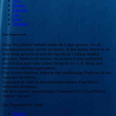
FAQ
Historie
Kalender
Liga
Links
Verbände
Über Sixpockets.de
Diese Pool Billard Website wurde ins Leben gerufen, um als
Ergebnisdienst bzw. Archiv zu dienen. In den letzten Jahren ist die
Seite stetig gewachsen und der eigentliche Umfang deutlich
gestiegen. Mittlerweile werden die meisten Events ausführlich
erwähnt und auch viele weitere Bereiche wie z. B. Blogs und
Interviews sind hinzugekommen.
Dies ist eine objektive, kritische und unabhängige Plattform für das
Spiel und die Spieler.
Sixpockets.de zählt zu den meistfrequentierten Pool Billard
Webseiten überhaupt.
Mit Stolz können wir behaupten "Germany's No.1 Pool Billard
Website" zu sein!
Das Sixpockets.de Team.
Kontakt