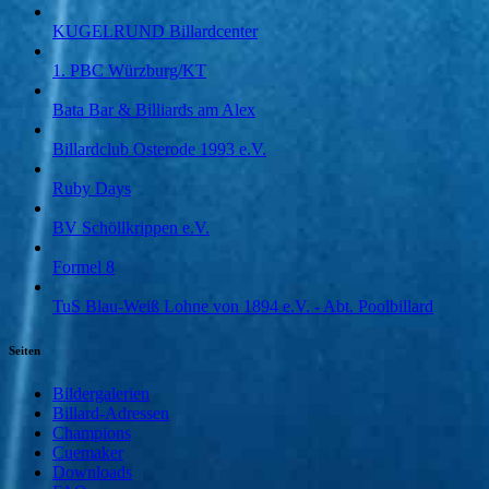
KUGELRUND Billardcenter
1. PBC Würzburg/KT
Bata Bar & Billiards am Alex
Billardclub Osterode 1993 e.V.
Ruby Days
BV Schöllkrippen e.V.
Formel 8
TuS Blau-Weiß Lohne von 1894 e.V. - Abt. Poolbillard
Seiten
Bildergalerien
Billard-Adressen
Champions
Cuemaker
Downloads