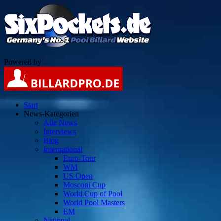
Powered by
Start
News-Kategorien
Alle News
Interviews
Blog
International
Euro-Tour
WM
US Open
Mosconi Cup
World Cup of Pool
World Pool Masters
EM
National