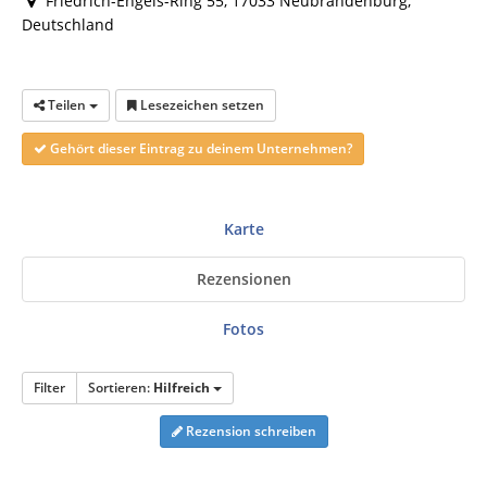
Friedrich-Engels-Ring 55, 17033 Neubrandenburg,
Deutschland
Teilen
Lesezeichen setzen
Gehört dieser Eintrag zu deinem Unternehmen?
Karte
Rezensionen
Fotos
Filter
Sortieren:
Hilfreich
Rezension schreiben