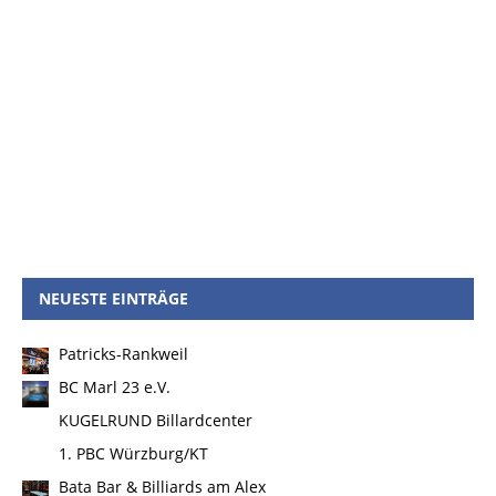
NEUESTE EINTRÄGE
Patricks-Rankweil
BC Marl 23 e.V.
KUGELRUND Billardcenter
1. PBC Würzburg/KT
Bata Bar & Billiards am Alex