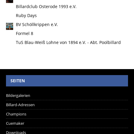
Billardclub Osterode 1993 e.V.
Ruby Days
BV Schöllkrippen e.V.
Formel 8
TuS Blau-Weiß Lohne von 1894 e.V. - Abt. Poolbillard
SEITEN
Bildergalerien
Billard-Adressen
Champions
Cuemaker
Downloads