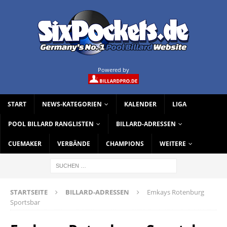
Powered by
START
NEWS-KATEGORIEN
KALENDER
LIGA
POOL BILLARD RANGLISTEN
BILLARD-ADRESSEN
CUEMAKER
VERBÄNDE
CHAMPIONS
WEITERE
STARTSEITE
BILLARD-ADRESSEN
Emkays Rotenburg
Sportsbar