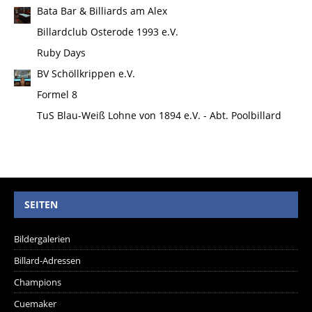
Bata Bar & Billiards am Alex
Billardclub Osterode 1993 e.V.
Ruby Days
BV Schöllkrippen e.V.
Formel 8
TuS Blau-Weiß Lohne von 1894 e.V. - Abt. Poolbillard
SEITEN
Bildergalerien
Billard-Adressen
Champions
Cuemaker