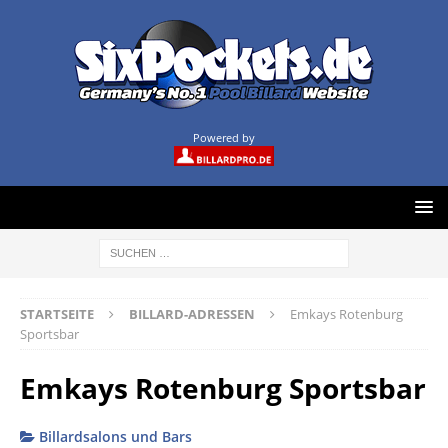
Powered by
STARTSEITE
BILLARD-ADRESSEN
Emkays Rotenburg
Sportsbar
Emkays Rotenburg Sportsbar
Billardsalons und Bars