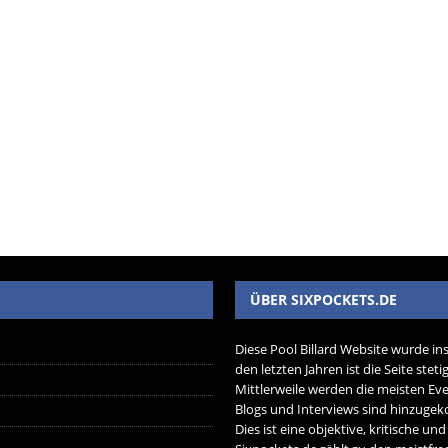
ÜBER SIXPOCKETS.DE
Diese Pool Billard Website wurde in
den letzten Jahren ist die Seite ste
Mittlerweile werden die meisten Eve
Blogs und Interviews sind hinzug
Dies ist eine objektive, kritische un