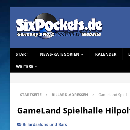
START
NEWS-KATEGORIEN
KALENDER
WEITERE
STARTSEITE
BILLARD-ADRESSEN
GameLand Spielhal
GameLand Spielhalle Hilpol
Billardsalons und Bars