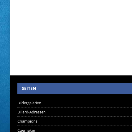
SEITEN
Bildergalerien
Billard-Adressen
Champions
Cuemaker