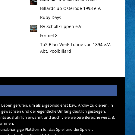
Billardclub Osterode 1993 e.V.
Ruby Days
BV Schöllkrippen e.V.
Formel 8
TuS Blau-Weiß Lohne von 1894 e.V. -
Abt. Poolbillard
s Leben gerufen, um als Ergebnisdienst bzw. Archiv zu dienen. In
tig gewachsen und der eigentliche Umfang deutlich gestiegen.
nts ausführlich erwähnt und auch viele weitere Bereiche wie z. B.
ekommen.
d unabhängige Plattform für das Spiel und die Spieler.